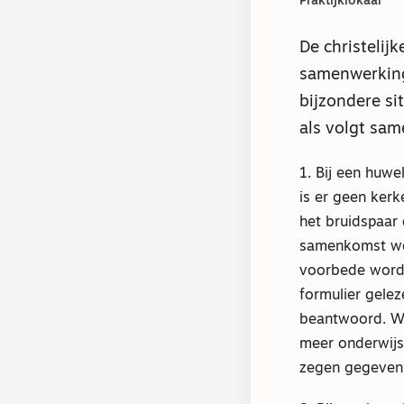
Praktijklokaal
De christelij
samenwerking
bijzondere si
als volgt sam
1. Bij een huwe
is er geen kerk
het bruidspaar 
samenkomst wo
voorbede word
formulier gele
beantwoord. Wa
meer onderwijs
zegen gegeven