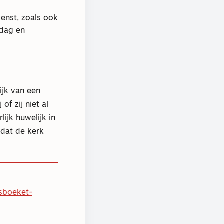
enst, zoals ook
kdag en
jk van een
of zij niet al
lijk huwelijk in
 dat de kerk
dsboeket-