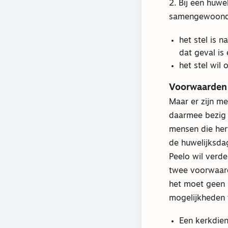
2. Bij een huw
samengewoond, 
het stel is 
dat geval is
het stel wil
Voorwaarden
Maar er zijn m
daarmee bezig g
mensen die her
de huwelijksda
Peelo wil verd
twee voorwaarde
het moet geen 
mogelijkheden 
Een kerkdien