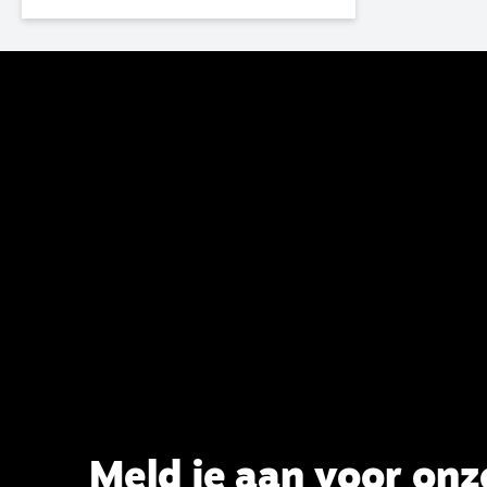
van de GKv en NGK actief en kreeg
van de synode van Deventer in
2023 de opdracht om haar analyse
van de staat van het belijden te
voltooien, te adviseren over de
binding aan de belijdenis en bij te
dragen aan de verlevendiging van
het belijden. Nu ligt er een rapport
voor de synode van Best met
concrete voorstellen tot
verandering. Onderweg sprak
uitgebreid met CBK-lid Hans Burger,
tevens hoogleraar Systematische
Theologie aan de TUU, over wat de
commissie beoogt.
Meld je aan voor onz