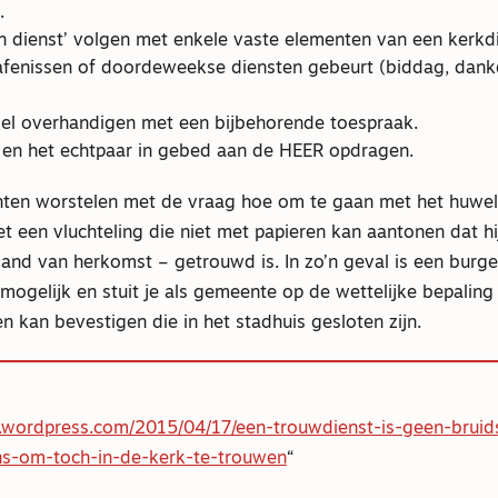
.
n dienst’ volgen met enkele vaste elementen van een kerkdi
rafenissen of doordeweekse diensten gebeurt (biddag, dan
el overhandigen met een bijbehorende toespraak.
 en het echtpaar in gebed aan de HEER opdragen.
en worstelen met de vraag hoe om te gaan met het huweli
 een vluchteling die niet met papieren kan aantonen dat hij 
 land van herkomst – getrouwd is. In zo’n geval is een burger
mogelijk en stuit je als gemeente op de wettelijke bepaling
en kan bevestigen die in het stadhuis gesloten zijn.
nk.wordpress.com/2015/04/17/een-trouwdienst-is-geen-brui
s-om-toch-in-de-kerk-te-trouwen