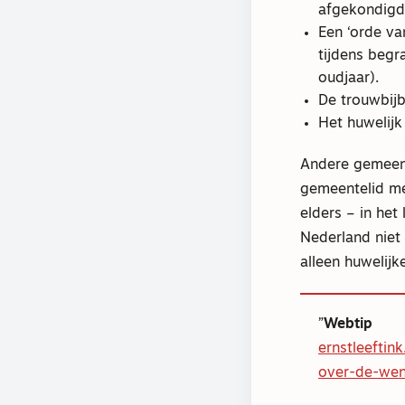
afgekondigd
Een ‘orde va
tijdens beg
oudjaar).
De trouwbijb
Het huwelijk
Andere gemeent
gemeentelid met
elders – in het
Nederland niet 
alleen huwelijk
Webtip
ernstleefti
over-de-wen