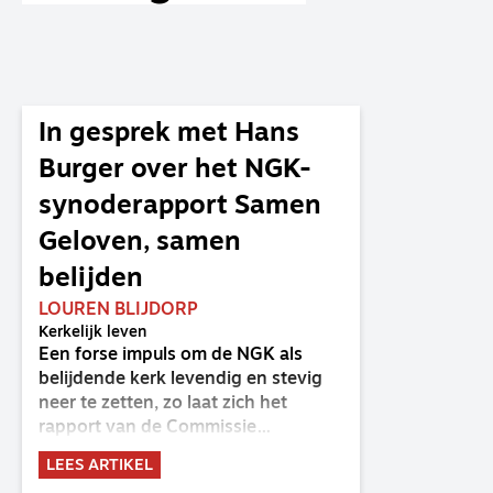
In gesprek met Hans
Burger over het NGK-
synoderapport Samen
Geloven, samen
belijden
LOUREN BLIJDORP
Kerkelijk leven
Een forse impuls om de NGK als
belijdende kerk levendig en stevig
neer te zetten, zo laat zich het
rapport van de Commissie
Belijdende Kerk (CBK) lezen. Deze
LEES ARTIKEL
commissie is al sinds de eenwording