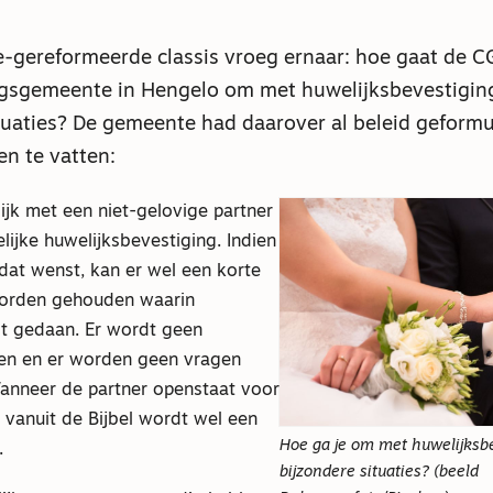
ke-gereformeerde classis vroeg ernaar: hoe gaat de 
sgemeente in Hengelo om met huwelijksbevestiging
tuaties? De gemeente had daarover al beleid geformul
en te vatten:
lijk met een niet-gelovige partner
elijke huwelijksbevestiging. Indien
dat wenst, kan er wel een korte
rden gehouden waarin
t gedaan. Er wordt geen
zen en er worden geen vragen
nneer de partner openstaat voor
 vanuit de Bijbel wordt wel een
Hoe ga je om met huwelijksbe
.
bijzondere situaties? (beeld