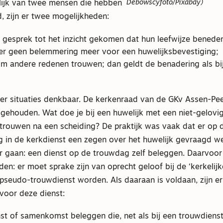
Debowscyfoto/Pixabay)
elijk van twee mensen die hebben
zijn er twee mogelijkheden:
na gesprek tot het inzicht gekomen dat hun leefwijze beneden
 er geen belemmering meer voor een huwelijksbevestiging;
 om andere redenen trouwen; dan geldt de benadering als bij
eer situaties denkbaar. De kerkenraad van de GKv Assen-Pee
ehouden. Wat doe je bij een huwelijk met een niet-gelovige
trouwen na een scheiding? De praktijk was vaak dat er op
g in de kerkdienst een zegen over het huwelijk gevraagd w
er gaan: een dienst op de trouwdag zelf beleggen. Daarvoor
n: er moet sprake zijn van oprecht geloof bij de ‘kerkelijke
pseudo-trouwdienst worden. Als daaraan is voldaan, zijn er
voor deze dienst:
st of samenkomst beleggen die, net als bij een trouwdiens