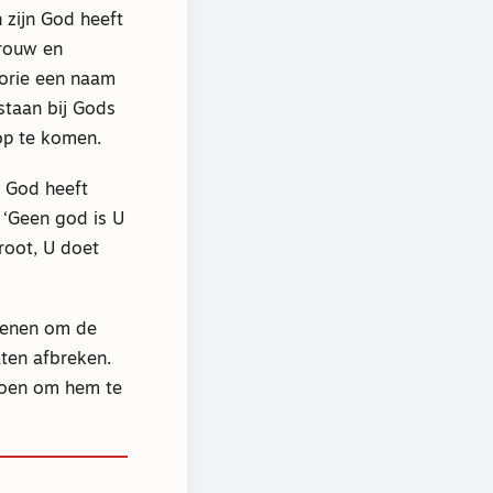
 zijn God heeft
trouw en
lorie een naam
staan bij Gods
op te komen.
. God heeft
‘Geen god is U
groot, U doet
edenen om de
laten afbreken.
 doen om hem te