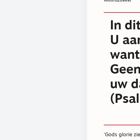
Woordzoeker
In di
U aa
want
Geen 
uw d
(Psa
‘Gods glorie zi