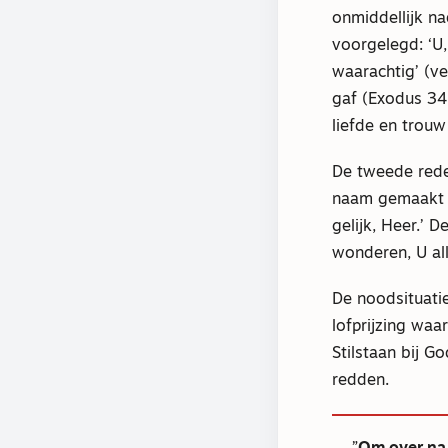
onmiddellijk na
voorgelegd: ‘U,
waarachtig’ (v
gaf (Exodus 34:
liefde en trou
De tweede rede
naam gemaakt d
gelijk, Heer.’ 
wonderen, U al
De noodsituati
lofprijzing waar
Stilstaan bij G
redden.