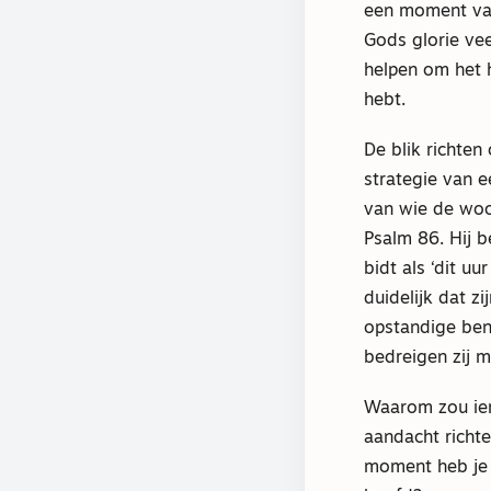
een moment van
Gods glorie ve
helpen om het 
hebt.
De blik richten
strategie van e
van wie de woo
Psalm 86. Hij b
bidt als ‘dit u
duidelijk dat zi
opstandige ben
bedreigen zij m
Waarom zou iem
aandacht richt
moment heb je 