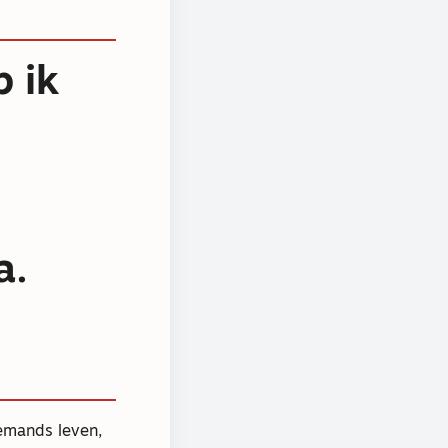
p ik
a.
iemands leven,