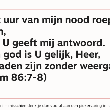
t uur van mijn nood roe
n,
 U geeft mij antwoord.
god is U gelijk, Heer,
aden zijn zonder weerg
lm 86:7-8)
en’ – misschien denk je dan vooral aan een piekervaring in 