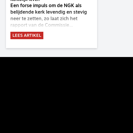
Een forse impuls om de NGK als
belijdende kerk levendig en stevig
neer te zetten, zo laat zich het
rapport van de Commissie
Belijdende Kerk (CBK) lezen. Deze
LEES ARTIKEL
commissie is al sinds de eenwording
van de GKv en NGK actief en kreeg
van de synode van Deventer in
2023 de opdracht om haar analyse
van de staat van het belijden te
voltooien, te adviseren over de
binding aan de belijdenis en bij te
dragen aan de verlevendiging van
het belijden. Nu ligt er een rapport
voor de synode van Best met
concrete voorstellen tot
verandering. Onderweg sprak
uitgebreid met CBK-lid Hans Burger,
tevens hoogleraar Systematische
Theologie aan de TUU, over wat de