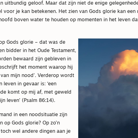
 uitbundig geloof. Maar dat zijn niet de enige gelegenhe
el voor je kan betekenen. Het zien van Gods glorie kan ee
hoofd boven water te houden op momenten in het leven dat 
 op Gods glorie – dat was de
en bidder in het Oude Testament,
rden bewaard zijn gebleven in
eschrijft het moment waarop hij
ur van mijn nood’. Verderop wordt
jn leven in gevaar is: ‘een
de komt op mij af, met geweld
ijn leven’ (Psalm 86:14).
and in een noodsituatie zijn
en op Gods glorie? Op zo’n
toch wel andere dingen aan je