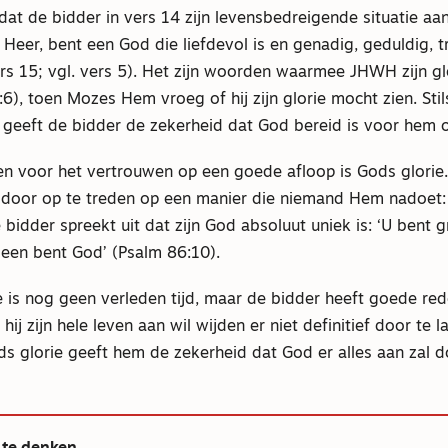
dat de bidder in vers 14 zijn levensbedreigende situatie aan
 Heer, bent een God die liefdevol is en genadig, geduldig, 
ers 15; vgl. vers 5). Het zijn woorden waarmee JHWH zijn g
6), toen Mozes Hem vroeg of hij zijn glorie mocht zien. Stil
w geeft de bidder de zekerheid dat God bereid is voor hem 
n voor het vertrouwen op een goede afloop is Gods glorie
oor op te treden op een manier die niemand Hem nadoet: 
De bidder spreekt uit dat zijn God absoluut uniek is: ‘U bent 
leen bent God’ (Psalm 86:10).
e is nog geen verleden tijd, maar de bidder heeft goede r
 hij zijn hele leven aan wil wijden er niet definitief door te 
ods glorie geeft hem de zekerheid dat God er alles aan zal