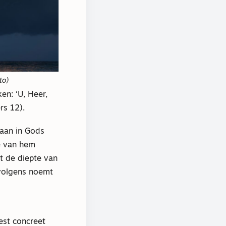
to)
en: ‘U, Heer,
rs 12).
 aan in Gods
je van hem
it de diepte van
rvolgens noemt
est concreet