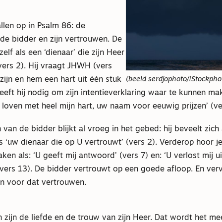
llen op in Psalm 86: de
de bidder en zijn vertrouwen. De
zelf als een ‘dienaar’ die zijn Heer
(vers 2). Hij vraagt JHWH (vers
 zijn en hem een hart uit één stuk
(beeld serdjophoto/iStockpho
eeft hij nodig om zijn intentieverklaring waar te kunnen mak
k loven met heel mijn hart, uw naam voor eeuwig prijzen’ (ve
van de bidder blijkt al vroeg in het gebed: hij beveelt zich
 ‘uw dienaar die op U vertrouwt’ (vers 2). Verderop hoor 
aken als: ‘U geeft mij antwoord’ (vers 7) en: ‘U verlost mij u
 (vers 13). De bidder vertrouwt op een goede afloop. En ve
en voor dat vertrouwen.
 zijn de liefde en de trouw van zijn Heer. Dat wordt het me