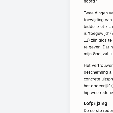
hoofd?
Twee dingen va
toewijding van 
bidder ziet zich
is ‘toegewijd’ 
11) zijn gids te
te geven. Dat h
mijn God, zal i
Het vertrouwen 
bescherming als
concrete uitspr
het dodenrijk’
hij twee reden
Lofprijzing
De eerste reden