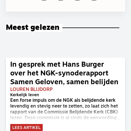
Meest gelezen
In gesprek met Hans Burger
over het NGK-synoderapport
Samen Geloven, samen belijden
LOUREN BLIJDORP
Kerkelijk leven
Een forse impuls om de NGK als belijdende kerk
levendig en stevig neer te zetten, zo laat zich het
rapport van de Commissie Belijdende Kerk (CBK)
lezen. Deze commissie is al sinds de eenwording
van de GKv en NGK actief en kreeg van de
LEES ARTIKEL
synode van Deventer in 2023 de opdracht om