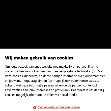
Wij maken gebruik van cookies
Om jouw bezoek aan onze website nóg makkelijk en persoonlijker te
maken zetten we cookies (en daarmee vergelijkbare technieken) in. Met
Meld je aan voor onze gratis
deze cookies kunnen wij en derde partijen informatie over jou verzamelen
nieuwsbrief
en jouw internetgedrag binnen (en mogelijk ook buiten) onze website
volgen. Met deze informatie passen wij en derde partijen content of
advertenties aan jouw interesses en profiel aan. Daarnaast is het dankzij
uw e-mailadres
cookies mogelijk informatie te delen via social media.
Cookie instellingen aanpassen