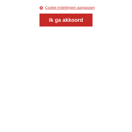
Cookie instellingen aanpassen
Ik ga akkoord
Magazine
Onderweg
Onderweg is een platform voor ontmoeting, vorming
en gesprek voor christenen onderweg, in het bijzonder
voor de Nederlandse Gereformeerde Kerken.
Magazine
Onderweg
Kvk-nummer 33277063
NL46 INGB 0117 5827 86
info@onderwegonline.nl