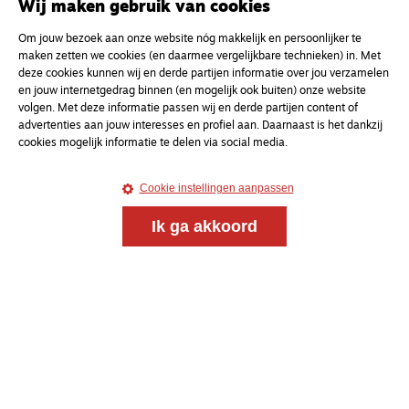
Wij maken gebruik van cookies
Meld je aan voor onze gratis
Om jouw bezoek aan onze website nóg makkelijk en persoonlijker te
maken zetten we cookies (en daarmee vergelijkbare technieken) in. Met
nieuwsbrief
deze cookies kunnen wij en derde partijen informatie over jou verzamelen
en jouw internetgedrag binnen (en mogelijk ook buiten) onze website
volgen. Met deze informatie passen wij en derde partijen content of
uw e-mailadres
advertenties aan jouw interesses en profiel aan. Daarnaast is het dankzij
cookies mogelijk informatie te delen via social media.
Cookie instellingen aanpassen
Ik ga akkoord