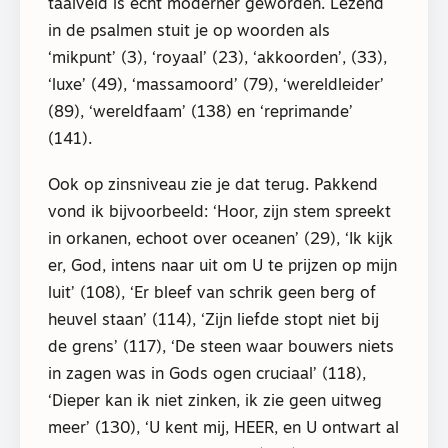
taalveld is echt moderner geworden. Lezend
in de psalmen stuit je op woorden als
‘mikpunt’ (3), ‘royaal’ (23), ‘akkoorden’, (33),
‘luxe’ (49), ‘massamoord’ (79), ‘wereldleider’
(89), ‘wereldfaam’ (138) en ‘reprimande’
(141).
Ook op zinsniveau zie je dat terug. Pakkend
vond ik bijvoorbeeld: ‘Hoor, zijn stem spreekt
in orkanen, echoot over oceanen’ (29), ‘Ik kijk
er, God, intens naar uit om U te prijzen op mijn
luit’ (108), ‘Er bleef van schrik geen berg of
heuvel staan’ (114), ‘Zijn liefde stopt niet bij
de grens’ (117), ‘De steen waar bouwers niets
in zagen was in Gods ogen cruciaal’ (118),
‘Dieper kan ik niet zinken, ik zie geen uitweg
meer’ (130), ‘U kent mij, HEER, en U ontwart al