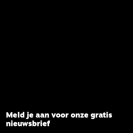
CBK-lid Hans Burger, tevens hoogleraar
Systematische Theologie aan de TUU, over wat de
commissie beoogt.
Meld je aan voor onze gratis
nieuwsbrief