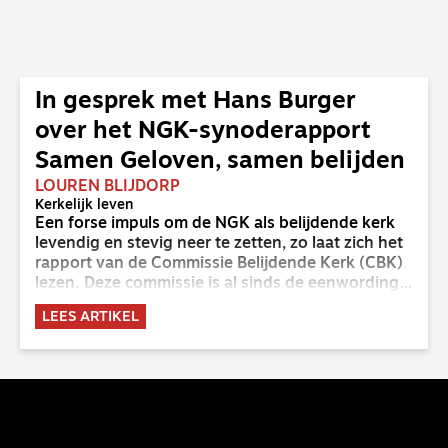
In gesprek met Hans Burger
over het NGK-synoderapport
Samen Geloven, samen belijden
LOUREN BLIJDORP
Kerkelijk leven
Een forse impuls om de NGK als belijdende kerk
levendig en stevig neer te zetten, zo laat zich het
rapport van de Commissie Belijdende Kerk (CBK)
lezen. Deze commissie is al sinds de eenwording
van de GKv en NGK actief en kreeg van de
LEES ARTIKEL
synode van Deventer in 2023 de opdracht om
haar analyse van de staat van het belijden te
voltooien, te adviseren over de binding aan de
belijdenis en bij te dragen aan de verlevendiging
van het belijden. Nu ligt er een rapport voor de
synode van Best met concrete voorstellen tot
verandering. Onderweg sprak uitgebreid met