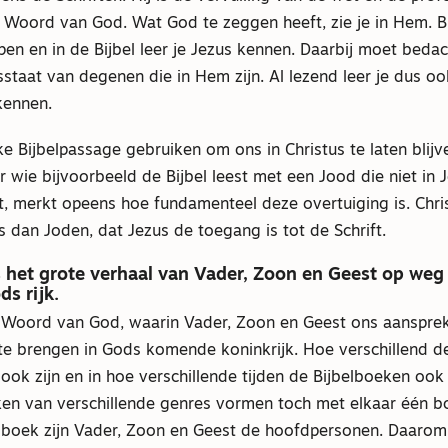
Woord van God. Wat God te zeggen heeft, zie je in Hem. Bij
jpen en in de Bijbel leer je Jezus kennen. Daarbij moet bed
osstaat van degenen die in Hem zijn. Al lezend leer je dus ook
kennen.
e Bijbelpassage gebruiken om ons in Christus te laten blijve
 wie bijvoorbeeld de Bijbel leest met een Jood die niet in 
t, merkt opeens hoe fundamenteel deze overtuiging is. Chr
s dan Joden, dat Jezus de toegang is tot de Schrift.
is het grote verhaal van Vader, Zoon en Geest op weg
s rijk.
et Woord van God, waarin Vader, Zoon en Geest ons aanspre
te brengen in Gods komende koninkrijk. Hoe verschillend d
s ook zijn en in hoe verschillende tijden de Bijbelboeken oo
oeken van verschillende genres vormen toch met elkaar één 
it boek zijn Vader, Zoon en Geest de hoofdpersonen. Daarom