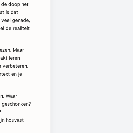
t de doop het
st is dat
e veel genade,
l de realiteit
lezen. Maar
akt leren
e verbeteren.
text en je
en. Waar
ht geschonken?
?
ijn houvast