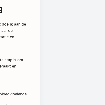
g
t doe ik aan de
naar de
tatie en
te stap is om
eraakt en
 bloedvloeiende