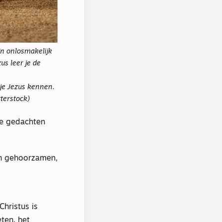
ijn onlosmakelijk
us leer je de
r je Jezus kennen.
terstock)
de gedachten
 en gehoorzamen,
Christus is
ten, het