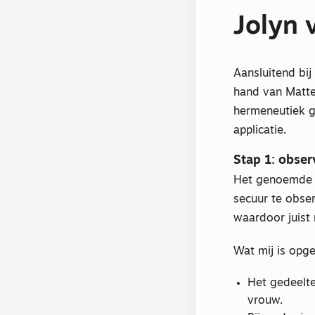
Jolyn 
Aansluitend bij
hand van Matteü
hermeneutiek ga
applicatie.
Stap 1: obser
Het genoemde B
secuur te obse
waardoor juist 
Wat mij is opge
Het gedeelte
vrouw.