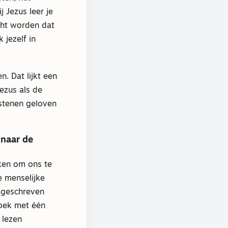
 Jezus leer je
acht worden dat
 jezelf in
n. Dat lijkt een
Jezus als de
istenen geloven
 naar de
ken om ons te
e menselijke
k geschreven
boek met één
 lezen