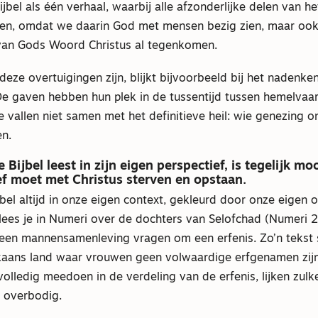
ijbel als één verhaal, waarbij alle afzonderlijke delen van he
ven, omdat we daarin God met mensen bezig zien, maar oo
van Gods Woord Christus al tegenkomen.
deze overtuigingen zijn, blijkt bijvoorbeeld bij het nadenk
De gaven hebben hun plek in de tussentijd tussen hemelvaar
vallen niet samen met het definitieve heil: wie genezing on
en.
e Bijbel leest in zijn eigen perspectief, is tegelijk moo
ef moet met Christus sterven en opstaan.
bel altijd in onze eigen context, gekleurd door onze eigen 
lees je in Numeri over de dochters van Selofchad (Numeri 2
 een mannensamenleving vragen om een erfenis. Zo’n tekst
ikaans land waar vrouwen geen volwaardige erfgenamen zijn.
lledig meedoen in de verdeling van de erfenis, lijken zulk
n overbodig.