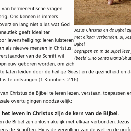
 van hermeneutische vragen
rig. Ons kennen is immers
verzien lang niet alles wat God
Jezus Christus en de Bijbel z
neutiek geeft idealiter
met elkaar verbonden. Bij Jez
or levensheiliging: leren luisteren
Bijbel
an als nieuwe mensen in Christus.
begrijpen en in de Bijbel lee
erstaander van de Schrift wil
(beeld Gino Santa Maria/Shut
opnieuw geboren worden, om zich
te laten leiden door de heilige Geest en de gezindheid en 
tus te ontvangen (1 Korintiërs 2:16).
 van Christus de Bijbel te leren lezen, verstaan, toepassen
asale overtuigingen noodzakelijk:
 het leven in Christus zijn de kern van de Bijbel.
en de Bijbel zijn onlosmakelijk met elkaar verbonden. Jezus 
ns de Schriften. Hij is de vervulling van de wet en de profe