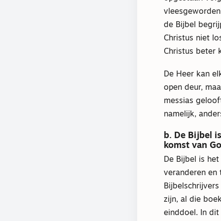
vleesgeworden 
de Bijbel begri
Christus niet l
Christus beter 
De Heer kan elk
open deur, maar
messias geloof
namelijk, ander
b. De Bijbel 
komst van God
De Bijbel is h
veranderen en 
Bijbelschrijver
zijn, al die b
einddoel. In d