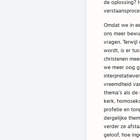
de oplossing? H
verstaansproces
Omdat we in ee
ons meer bewu
vragen. Terwijl
wordt, is er tu
christenen mee
we meer oog g
interpretatieve
vreemdheid van
thema’s als de
kerk, homoseksu
profetie en ton
dergelijke them
verder ze afsta
geloof, hoe ing