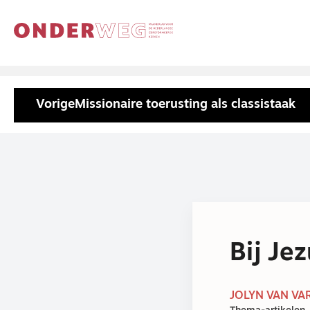
Vorige
Missionaire toerusting als classistaak
Bij Jez
JOLYN VAN VAR