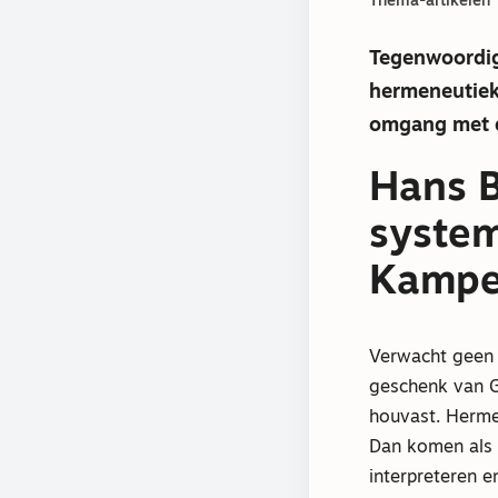
Thema-artikelen
Tegenwoordig 
hermeneutiek 
omgang met d
Hans B
system
Kamp
Verwacht geen h
geschenk van G
houvast. Hermen
Dan komen als v
interpreteren 