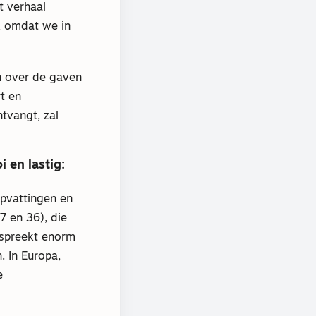
t verhaal
k omdat we in
en over de gaven
t en
tvangt, zal
i en lastig:
opvattingen en
7 en 36), die
 spreekt enorm
 In Europa,
e