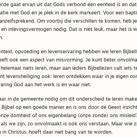
rde gaat ervan uit dat Gods verbond een eenheid is en da
latie met God en je plek in de kerk markeert. Voor een bapti
anzelfsprekend. Om voorbij die verschillen te komen, heb j
 en inlevingsvermogen nodig. Dat is niet leuk, maar het is we
n.
ontext, opvoeding en levenservaring hebben we leren Bijbel
eeft ook een aspect van misvorming. Je kunt beter onvolma
 helemaal niets leren, maar aan ieders Bijbellezen valt iets t
 levensheiliging ook: leren ontdekken waar in je eigen con
aring God aan het werk is en waar niet.
ar in de gemeente nodig om dit onderscheid te leren mak
 Bijbel op een goede manier en is ons door de Geest inzic
onze domheid of ons eigenbelang (onze zonde) ons misleid
als we zijn, zo onvolmaakt is ook ons verstaan. Maar wie z
in Christus, hoeft daar niet bang van te worden.