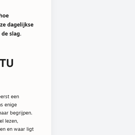
 hoe
ze dagelijkse
de slag.
 TU
eerst een
ns enige
maar begrijpen.
l lezen,
en en waar ligt