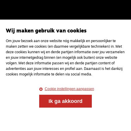
Wij maken gebruik van cookies
Om jouw bezoek aan onze website nóg makkelijk en persoonlijker te
Meld je aan voor onze gratis
maken zetten we cookies (en daarmee vergelijkbare technieken) in. Met
nieuwsbrief
deze cookies kunnen wij en derde partijen informatie over jou verzamelen
en jouw internetgedrag binnen (en mogelijk ook buiten) onze website
volgen. Met deze informatie passen wij en derde partijen content of
advertenties aan jouw interesses en profiel aan. Daarnaast is het dankzij
uw e-mailadres
cookies mogelijk informatie te delen via social media.
Cookie instellingen aanpassen
Ik ga akkoord