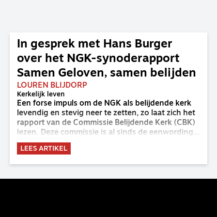
In gesprek met Hans Burger
over het NGK-synoderapport
Samen Geloven, samen belijden
LOUREN BLIJDORP
Kerkelijk leven
Een forse impuls om de NGK als belijdende kerk
levendig en stevig neer te zetten, zo laat zich het
rapport van de Commissie Belijdende Kerk (CBK)
lezen. Deze commissie is al sinds de eenwording
van de GKv en NGK actief en kreeg van de
LEES ARTIKEL
synode van Deventer in 2023 de opdracht om
haar analyse van de staat van het belijden te
voltooien, te adviseren over de binding aan de
belijdenis en bij te dragen aan de verlevendiging
van het belijden. Nu ligt er een rapport voor de
synode van Best met concrete voorstellen tot
verandering. Onderweg sprak uitgebreid met