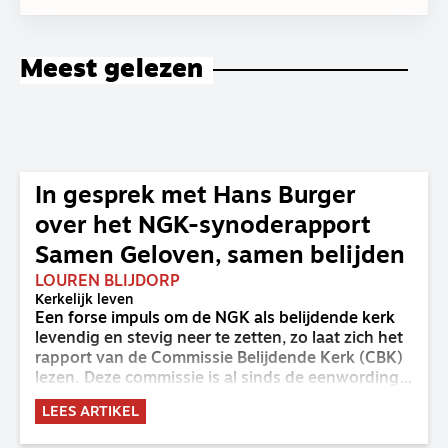
Meest gelezen
In gesprek met Hans Burger
over het NGK-synoderapport
Samen Geloven, samen belijden
LOUREN BLIJDORP
Kerkelijk leven
Een forse impuls om de NGK als belijdende kerk
levendig en stevig neer te zetten, zo laat zich het
rapport van de Commissie Belijdende Kerk (CBK)
lezen. Deze commissie is al sinds de eenwording
van de GKv en NGK actief en kreeg van de
LEES ARTIKEL
synode van Deventer in 2023 de opdracht om
haar analyse van de staat van het belijden te