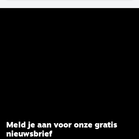
voltooien, te adviseren over de binding aan de
belijdenis en bij te dragen aan de verlevendiging
van het belijden. Nu ligt er een rapport voor de
synode van Best met concrete voorstellen tot
verandering. Onderweg sprak uitgebreid met
CBK-lid Hans Burger, tevens hoogleraar
Systematische Theologie aan de TUU, over wat de
commissie beoogt.
Meld je aan voor onze gratis
nieuwsbrief