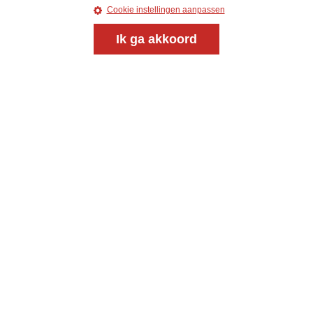
Cookie instellingen aanpassen
Ik ga akkoord
Meld je aan voor onze gratis
nieuwsbrief
uw e-mailadres