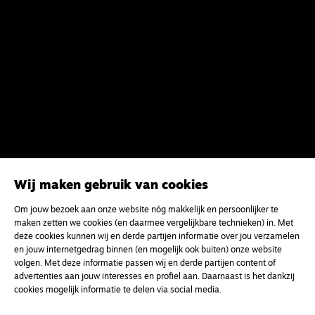
Wij maken gebruik van cookies
Om jouw bezoek aan onze website nóg makkelijk en persoonlijker te
maken zetten we cookies (en daarmee vergelijkbare technieken) in. Met
deze cookies kunnen wij en derde partijen informatie over jou verzamelen
en jouw internetgedrag binnen (en mogelijk ook buiten) onze website
volgen. Met deze informatie passen wij en derde partijen content of
advertenties aan jouw interesses en profiel aan. Daarnaast is het dankzij
cookies mogelijk informatie te delen via social media.