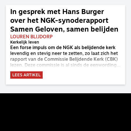
In gesprek met Hans Burger
over het NGK-synoderapport
Samen Geloven, samen belijden
LOUREN BLIJDORP
Kerkelijk leven
Een forse impuls om de NGK als belijdende kerk
levendig en stevig neer te zetten, zo laat zich het
rapport van de Commissie Belijdende Kerk (CBK)
lezen. Deze commissie is al sinds de eenwording
van de GKv en NGK actief en kreeg van de
LEES ARTIKEL
synode van Deventer in 2023 de opdracht om
haar analyse van de staat van het belijden te
voltooien, te adviseren over de binding aan de
belijdenis en bij te dragen aan de verlevendiging
van het belijden. Nu ligt er een rapport voor de
synode van Best met concrete voorstellen tot
verandering. Onderweg sprak uitgebreid met
CBK-lid Hans Burger, tevens hoogleraar
Systematische Theologie aan de TUU, over wat de
commissie beoogt.