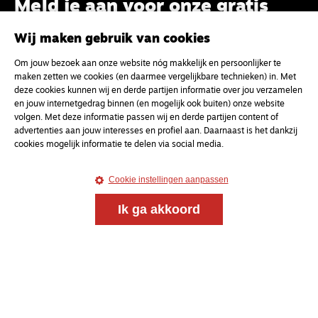
Meld je aan voor onze gratis
nieuwsbrief
Wij maken gebruik van cookies
Om jouw bezoek aan onze website nóg makkelijk en persoonlijker te
uw e-mailadres
maken zetten we cookies (en daarmee vergelijkbare technieken) in. Met
deze cookies kunnen wij en derde partijen informatie over jou verzamelen
en jouw internetgedrag binnen (en mogelijk ook buiten) onze website
volgen. Met deze informatie passen wij en derde partijen content of
advertenties aan jouw interesses en profiel aan. Daarnaast is het dankzij
cookies mogelijk informatie te delen via social media.
Cookie instellingen aanpassen
Ik ga akkoord