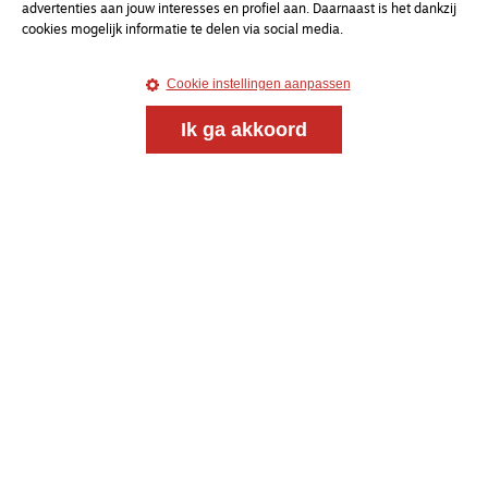
advertenties aan jouw interesses en profiel aan. Daarnaast is het dankzij
cookies mogelijk informatie te delen via social media.
Cookie instellingen aanpassen
Ik ga akkoord
Magazine
Onderweg
Onderweg is een platform voor ontmoeting, vorming
en gesprek voor christenen onderweg, in het bijzonder
voor de Nederlandse Gereformeerde Kerken.
Magazine
Onderweg
Kvk-nummer 33277063
NL46 INGB 0117 5827 86
info@onderwegonline.nl