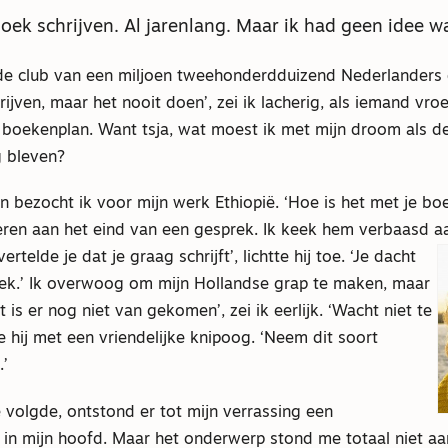
boek schrijven. Al jarenlang. Maar ik had geen idee w
n de club van een miljoen tweehonderdduizend Nederlanders
rijven, maar het nooit doen’, zei ik lacherig, als iemand vro
 boekenplan. Want tsja, wat moest ik met mijn droom als de
g bleven?
n bezocht ik voor mijn werk Ethiopië. ‘Hoe is het met je bo
ren aan het eind van een gesprek. Ik keek hem verbaasd aan
rtelde je dat je graag schrijft’, lichtte hij toe. ‘Je dacht
ek.’ Ik overwoog om mijn Hollandse grap te maken, maar
t is er nog niet van gekomen’, zei ik eerlijk. ‘Wacht niet te
e hij met een vriendelijke knipoog. ‘Neem dit soort
.’
 volgde, ontstond er tot mijn verrassing een
in mijn hoofd. Maar het onderwerp stond me totaal niet aan