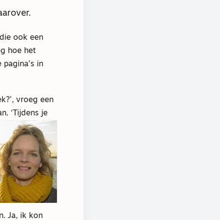
aarover.
 die ook een
eg hoe het
 pagina’s in
ek?’, vroeg een
. ‘Tijdens je
. Ja, ik kon