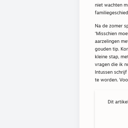
niet wachten met
familiegeschied
Na de zomer sp
‘Misschien moet
aarzelingen met
gouden tip. Kor
kleine stap, me
vragen die ik n
Intussen schrij
te worden. Voor
Dit artik