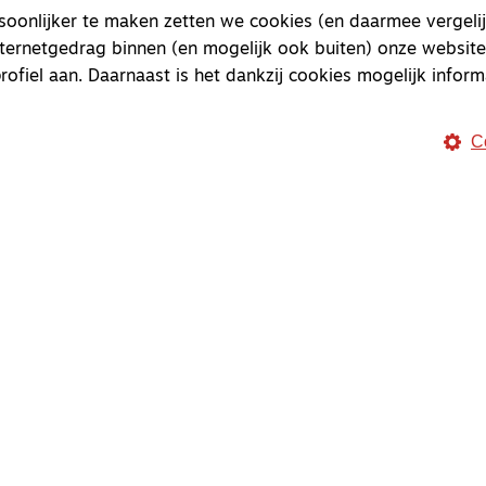
onlijker te maken zetten we cookies (en daarmee vergelij
nternetgedrag binnen (en mogelijk ook buiten) onze website
rofiel aan. Daarnaast is het dankzij cookies mogelijk inform
C
Magazine
Onderweg
Onderweg is een platform v
onderweg, in het bijzonder