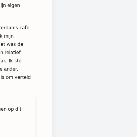
ijn eigen
terdams café.
ik mijn
Het was de
n relatief
ak. Ik stel
e ander.
 is om verteld
gen op dit