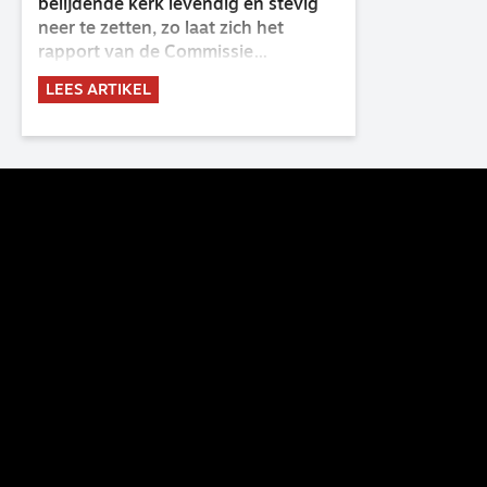
belijdende kerk levendig en stevig
neer te zetten, zo laat zich het
rapport van de Commissie
Belijdende Kerk (CBK) lezen. Deze
LEES ARTIKEL
commissie is al sinds de eenwording
van de GKv en NGK actief en kreeg
van de synode van Deventer in
2023 de opdracht om haar analyse
van de staat van het belijden te
voltooien, te adviseren over de
binding aan de belijdenis en bij te
dragen aan de verlevendiging van
het belijden. Nu ligt er een rapport
voor de synode van Best met
concrete voorstellen tot
verandering. Onderweg sprak
uitgebreid met CBK-lid Hans Burger,
tevens hoogleraar Systematische
Theologie aan de TUU, over wat de
commissie beoogt.