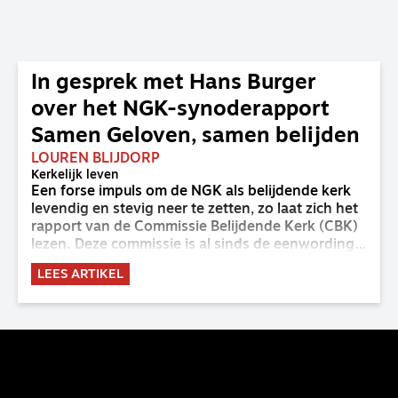
In gesprek met Hans Burger
over het NGK-synoderapport
Samen Geloven, samen belijden
LOUREN BLIJDORP
Kerkelijk leven
Een forse impuls om de NGK als belijdende kerk
levendig en stevig neer te zetten, zo laat zich het
rapport van de Commissie Belijdende Kerk (CBK)
lezen. Deze commissie is al sinds de eenwording
van de GKv en NGK actief en kreeg van de
LEES ARTIKEL
synode van Deventer in 2023 de opdracht om
haar analyse van de staat van het belijden te
voltooien, te adviseren over de binding aan de
belijdenis en bij te dragen aan de verlevendiging
van het belijden. Nu ligt er een rapport voor de
synode van Best met concrete voorstellen tot
verandering. Onderweg sprak uitgebreid met