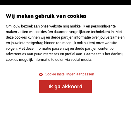
Meld je aan voor onze gratis
Wij maken gebruik van cookies
nieuwsbrief
Om jouw bezoek aan onze website nóg makkelijk en persoonlijker te
maken zetten we cookies (en daarmee vergelijkbare technieken) in. Met
deze cookies kunnen wij en derde partijen informatie over jou verzamelen
uw e-mailadres
en jouw internetgedrag binnen (en mogelijk ook buiten) onze website
volgen. Met deze informatie passen wij en derde partijen content of
advertenties aan jouw interesses en profiel aan. Daarnaast is het dankzij
cookies mogelijk informatie te delen via social media.
Cookie instellingen aanpassen
Ik ga akkoord