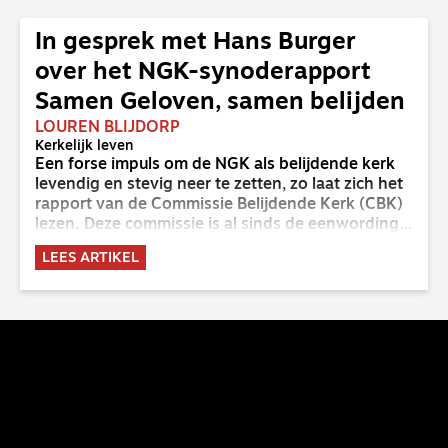
In gesprek met Hans Burger
over het NGK-synoderapport
Samen Geloven, samen belijden
LOUREN BLIJDORP
Kerkelijk leven
Een forse impuls om de NGK als belijdende kerk
levendig en stevig neer te zetten, zo laat zich het
rapport van de Commissie Belijdende Kerk (CBK)
lezen. Deze commissie is al sinds de eenwording
van de GKv en NGK actief en kreeg van de
LEES ARTIKEL
synode van Deventer in 2023 de opdracht om
haar analyse van de staat van het belijden te
voltooien, te adviseren over de binding aan de
belijdenis en bij te dragen aan de verlevendiging
van het belijden. Nu ligt er een rapport voor de
synode van Best met concrete voorstellen tot
verandering. Onderweg sprak uitgebreid met
CBK-lid Hans Burger, tevens hoogleraar
Systematische Theologie aan de TUU, over wat de
commissie beoogt.