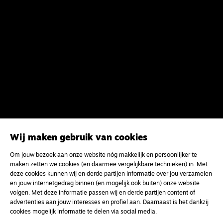
Wij maken gebruik van cookies
Om jouw bezoek aan onze website nóg makkelijk en persoonlijker te
maken zetten we cookies (en daarmee vergelijkbare technieken) in. Met
deze cookies kunnen wij en derde partijen informatie over jou verzamelen
en jouw internetgedrag binnen (en mogelijk ook buiten) onze website
volgen. Met deze informatie passen wij en derde partijen content of
advertenties aan jouw interesses en profiel aan. Daarnaast is het dankzij
cookies mogelijk informatie te delen via social media.