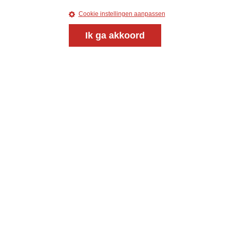
Cookie instellingen aanpassen
Ik ga akkoord
Meld je aan voor onze gratis
nieuwsbrief
uw e-mailadres