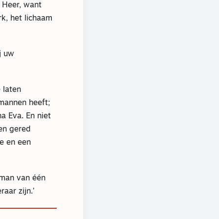
 Heer, want
rk, het lichaam
j uw
 laten
 mannen heeft;
a Eva. En niet
en gered
de en een
e man van één
aar zijn.’