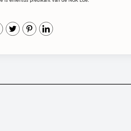
e is emeritus predikant van de NGK Ede.