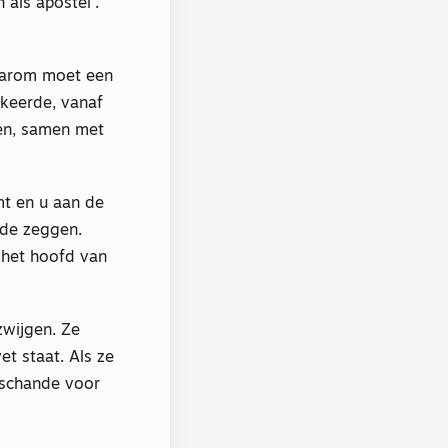
 als apostel’.
Daarom moet een
keerde, vanaf
en, samen met
emt en u aan de
nde zeggen.
 het hoofd van
wijgen. Ze
t staat. Als ze
n schande voor