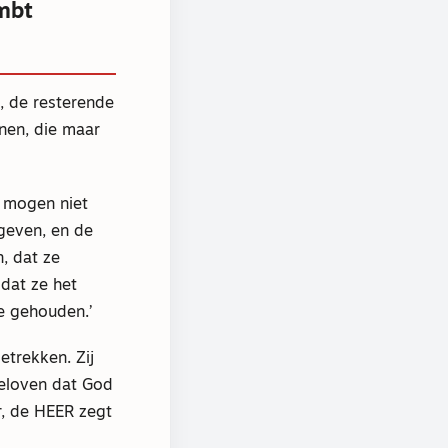
mbt
n, de resterende
nnen, die maar
e mogen niet
geven, en de
, dat ze
 dat ze het
e gehouden.’
etrekken. Zij
geloven dat God
r, de HEER zegt