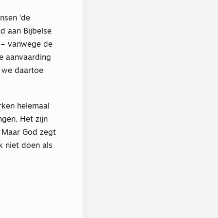
nsen ‘de
d aan Bijbelse
n – vanwege de
de aanvaarding
r we daartoe
erken helemaal
gen. Het zijn
. Maar God zegt
 niet doen als