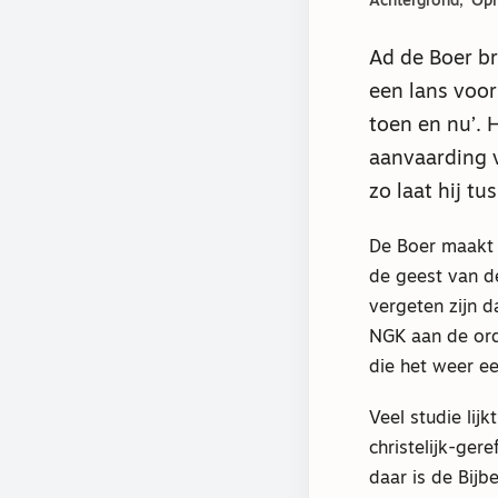
Achtergrond
Opi
Ad de Boer br
een lans voor
toen en nu’. 
aanvaarding v
zo laat hij t
De Boer maakt z
de geest van de
vergeten zijn d
NGK aan de ord
die het weer ee
Veel studie lijk
christelijk-ger
daar is de Bijb