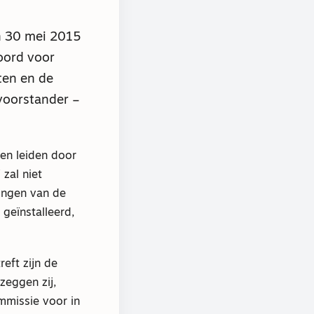
 30 mei 2015
oord voor
ten en de
voorstander –
ten leiden door
 zal niet
ringen van de
geïnstalleerd,
reft zijn de
zeggen zij,
ommissie voor in