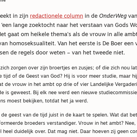
nie
eekt in zijn
redactionele column
in de
OnderWeg
van
 ‘een lange zoektocht naar het verstaan van Gods W
Het gaat om heikele thema’s als de vrouw in alle amb
an homoseksualiteit. Van het eerste is De Boer een 
ussen de regels door weten – van het tweede niet.
ich zorgen over zijn broertjes en zusjes; of die zich nou la
 tijd of de Geest van God? Hij is voor meer studie, maar hij
at de vrouw in het ambt op drie of vier Landelijke Vergade
e is geweest. Bij elk nee werd een nieuwe studiecommissie 
ns moest bekijken, totdat het ja werd.
t de geest van de tijd juist in de kaart te spelen. Wat dat bet
eformeerde broeders verstandiger. Vrouw in het ambt? Nee, 
el heel duidelijk over. Dat mag niet. Daar hoeven zij geen c