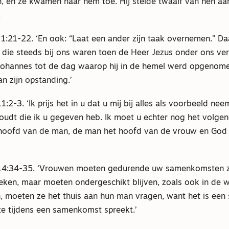
n, en ze kwamen naar hem toe. Hij stelde twaalf van hen aan
.
 1:21-22. ‘En ook: “Laat een ander zijn taak overnemen.” 
die steeds bij ons waren toen de Heer Jezus onder ons ver
ohannes tot de dag waarop hij in de hemel werd opgenom
n zijn opstanding.’
11:2-3. ‘Ik prijs het in u dat u mij bij alles als voorbeeld ne
houdt die ik u gegeven heb. Ik moet u echter nog het volge
t hoofd van de man, de man het hoofd van de vrouw en God
s 14:34-35. ‘Vrouwen moeten gedurende uw samenkomsten z
ken, maar moeten ondergeschikt blijven, zoals ook in de we
en, moeten ze het thuis aan hun man vragen, want het is ee
ze tijdens een samenkomst spreekt.’