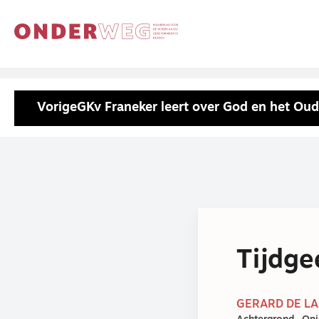
Vorige
GKv Franeker leert over God en het Ou
Tijdge
GERARD DE LAN