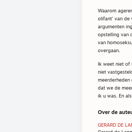
Waarom ageren
olifant’ van d
argumenten ing
opstelling van
van homoseksua
overgaan.
Ik weet niet o
niet vastgestel
meerderheden o
dat we de meer
ik u was. En al
Over de aute
GERARD DE LA