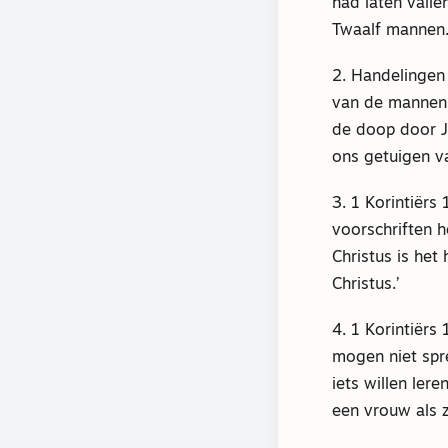
had laten valle
Twaalf mannen
2. Handelingen
van de mannen 
de doop door J
ons getuigen va
3. 1 Korintiërs 
voorschriften 
Christus is he
Christus.’
4. 1 Korintiër
mogen niet spre
iets willen ler
een vrouw als 