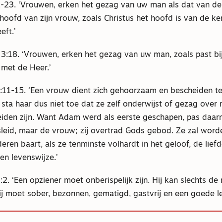
22-23. ‘Vrouwen, erken het gezag van uw man als dat van de
hoofd van zijn vrouw, zoals Christus het hoofd is van de ke
eft.’
 3:18. ‘Vrouwen, erken het gezag van uw man, zoals past bi
met de Heer.’
2:11-15. ‘Een vrouw dient zich gehoorzaam en bescheiden te
 sta haar dus niet toe dat ze zelf onderwijst of gezag over
iden zijn. Want Adam werd als eerste geschapen, pas daarn
eid, maar de vrouw; zij overtrad Gods gebod. Ze zal word
eren baart, als ze tenminste volhardt in het geloof, de lief
gen levenswijze.’
:2. ‘Een opziener moet onberispelijk zijn. Hij kan slechts d
ij moet sober, bezonnen, gematigd, gastvrij en een goede ler