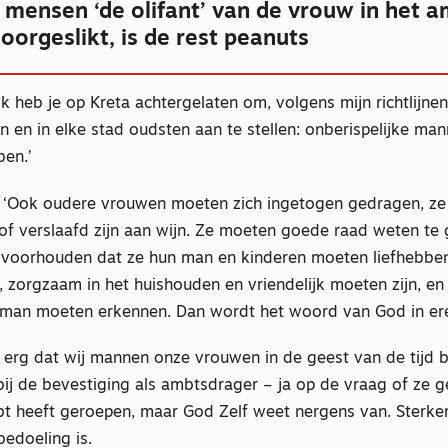
mensen ‘de olifant’ van de vrouw in het a
orgeslikt, is de rest peanuts
 ‘Ik heb je op Kreta achtergelaten om, volgens mijn richtlijne
n en in elke stad oudsten aan te stellen: onberispelijke ma
en.’
5. ‘Ook oudere vrouwen moeten zich ingetogen gedragen, z
f verslaafd zijn aan wijn. Ze moeten goede raad weten te 
voorhouden dat ze hun man en kinderen moeten liefhebben
, zorgzaam in het huishouden en vriendelijk moeten zijn, en
man moeten erkennen. Dan wordt het woord van God in er
l erg dat wij mannen onze vrouwen in de geest van de tijd b
ij de bevestiging als ambtsdrager – ja op de vraag of ze 
bt heeft geroepen, maar God Zelf weet nergens van. Sterke
bedoeling is.