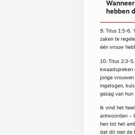
Wanneer 
hebben do
9. Titus 1:5-6.
zaken te regele
één vrouw hebb
10. Titus 2:3-
kwaadspreken o
jonge vrouwen 
ingetogen, kuis
gezag van hun 
Ik vind het hee
antwoorden – b
hen tot het am
dat dit niet de 