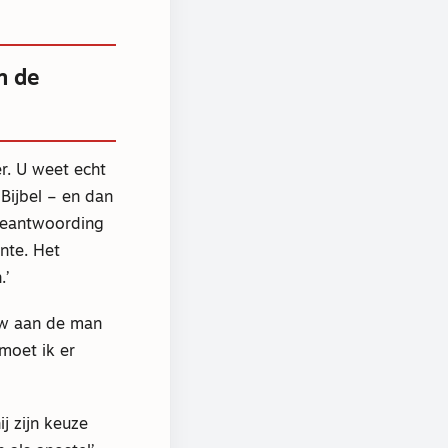
n de
r. U weet echt
Bijbel – en dan
 beantwoording
nte. Het
.’
ouw aan de man
moet ik er
ij zijn keuze