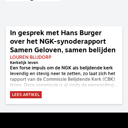
In gesprek met Hans Burger
over het NGK-synoderapport
Samen Geloven, samen belijden
LOUREN BLIJDORP
Kerkelijk leven
Een forse impuls om de NGK als belijdende kerk
levendig en stevig neer te zetten, zo laat zich het
rapport van de Commissie Belijdende Kerk (CBK)
lezen. Deze commissie is al sinds de eenwording
van de GKv en NGK actief en kreeg van de
LEES ARTIKEL
synode van Deventer in 2023 de opdracht om
haar analyse van de staat van het belijden te
voltooien, te adviseren over de binding aan de
belijdenis en bij te dragen aan de verlevendiging
van het belijden. Nu ligt er een rapport voor de
synode van Best met concrete voorstellen tot