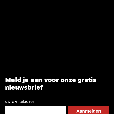
verandering. Onderweg sprak uitgebreid met
CBK-lid Hans Burger, tevens hoogleraar
Systematische Theologie aan de TUU, over wat de
commissie beoogt.
Meld je aan voor onze gratis
nieuwsbrief
uw e-mailadres