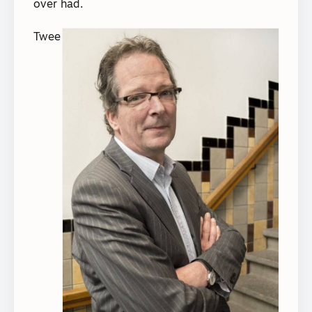
over had.
Twee