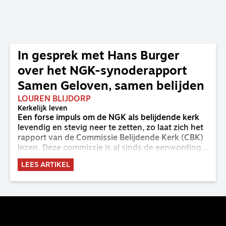
In gesprek met Hans Burger
over het NGK-synoderapport
Samen Geloven, samen belijden
LOUREN BLIJDORP
Kerkelijk leven
Een forse impuls om de NGK als belijdende kerk
levendig en stevig neer te zetten, zo laat zich het
rapport van de Commissie Belijdende Kerk (CBK)
lezen. Deze commissie is al sinds de eenwording
van de GKv en NGK actief en kreeg van de
LEES ARTIKEL
synode van Deventer in 2023 de opdracht om
haar analyse van de staat van het belijden te
voltooien, te adviseren over de binding aan de
belijdenis en bij te dragen aan de verlevendiging
van het belijden. Nu ligt er een rapport voor de
synode van Best met concrete voorstellen tot