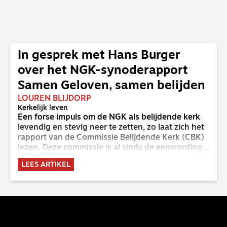
In gesprek met Hans Burger
over het NGK-synoderapport
Samen Geloven, samen belijden
LOUREN BLIJDORP
Kerkelijk leven
Een forse impuls om de NGK als belijdende kerk
levendig en stevig neer te zetten, zo laat zich het
rapport van de Commissie Belijdende Kerk (CBK)
lezen. Deze commissie is al sinds de eenwording
van de GKv en NGK actief en kreeg van de
LEES ARTIKEL
synode van Deventer in 2023 de opdracht om
haar analyse van de staat van het belijden te
voltooien, te adviseren over de binding aan de
belijdenis en bij te dragen aan de verlevendiging
van het belijden. Nu ligt er een rapport voor de
synode van Best met concrete voorstellen tot