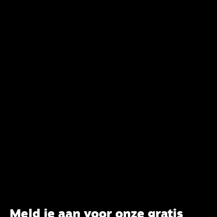
verandering. Onderweg sprak uitgebreid met
CBK-lid Hans Burger, tevens hoogleraar
Systematische Theologie aan de TUU, over wat de
commissie beoogt.
Meld je aan voor onze gratis