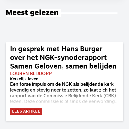
Meest gelezen
In gesprek met Hans Burger
over het NGK-synoderapport
Samen Geloven, samen belijden
LOUREN BLIJDORP
Kerkelijk leven
Een forse impuls om de NGK als belijdende kerk
levendig en stevig neer te zetten, zo laat zich het
rapport van de Commissie Belijdende Kerk (CBK)
lezen. Deze commissie is al sinds de eenwording
van de GKv en NGK actief en kreeg van de
LEES ARTIKEL
synode van Deventer in 2023 de opdracht om
haar analyse van de staat van het belijden te
voltooien, te adviseren over de binding aan de