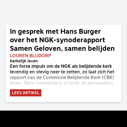
In gesprek met Hans Burger
over het NGK-synoderapport
Samen Geloven, samen belijden
LOUREN BLIJDORP
Kerkelijk leven
Een forse impuls om de NGK als belijdende kerk
levendig en stevig neer te zetten, zo laat zich het
rapport van de Commissie Belijdende Kerk (CBK)
lezen. Deze commissie is al sinds de eenwording
van de GKv en NGK actief en kreeg van de
LEES ARTIKEL
synode van Deventer in 2023 de opdracht om
haar analyse van de staat van het belijden te
voltooien, te adviseren over de binding aan de
belijdenis en bij te dragen aan de verlevendiging
van het belijden. Nu ligt er een rapport voor de
synode van Best met concrete voorstellen tot