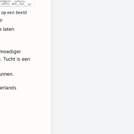
 op een beeld
y.
e laten
jmoediger
. Tucht is een
unnen.
erlands