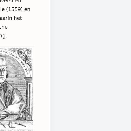
versiteit
le (1559) en
aarin het
che
ng.