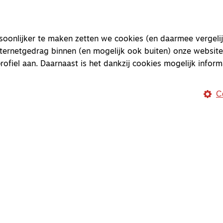
onlijker te maken zetten we cookies (en daarmee vergelij
nternetgedrag binnen (en mogelijk ook buiten) onze website
rofiel aan. Daarnaast is het dankzij cookies mogelijk inform
C
Magazine
Onderweg
Onderweg is een platform v
onderweg, in het bijzonder
Magazine
Onderweg