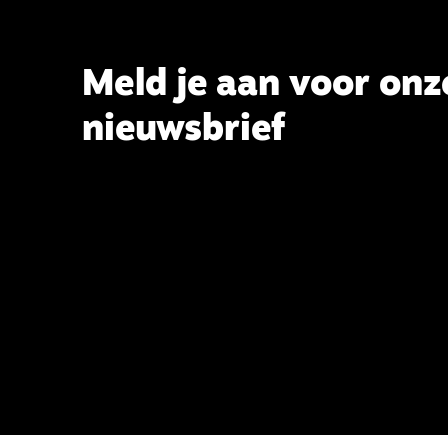
Theologie aan de TUU, over wat de
commissie beoogt.
Meld je aan voor onz
nieuwsbrief