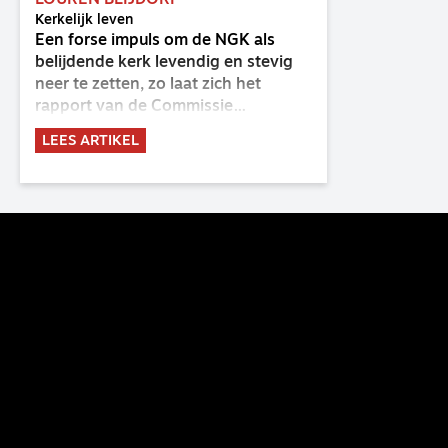
LOUREN BLIJDORP
Kerkelijk leven
Een forse impuls om de NGK als
belijdende kerk levendig en stevig
neer te zetten, zo laat zich het
rapport van de Commissie
Belijdende Kerk (CBK) lezen. Deze
LEES ARTIKEL
commissie is al sinds de eenwording
van de GKv en NGK actief en kreeg
van de synode van Deventer in
2023 de opdracht om haar analyse
van de staat van het belijden te
voltooien, te adviseren over de
binding aan de belijdenis en bij te
dragen aan de verlevendiging van
het belijden. Nu ligt er een rapport
voor de synode van Best met
concrete voorstellen tot
verandering. Onderweg sprak
uitgebreid met CBK-lid Hans Burger,
tevens hoogleraar Systematische