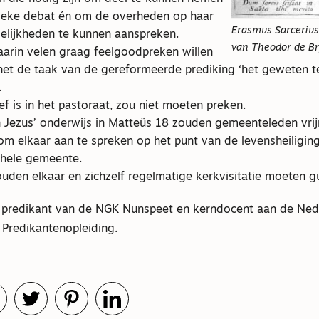
lieke debat én om de overheden op haar
Erasmus Sarcerius
elijkheden te kunnen aanspreken.
van Theodor de Br
waarin velen graag feelgoodpreken willen
t het de taak van de gereformeerde prediking ‘het geweten t
.
ef is in het pastoraat, zou niet moeten preken.
 Jezus’ onderwijs in Matteüs 18 zouden gemeenteleden vri
om elkaar aan te spreken op het punt van de levensheiliging
 hele gemeente.
uden elkaar en zichzelf regelmatige kerkvisitatie moeten g
s predikant van de NGK Nunspeet en kerndocent aan de Ned
Predikantenopleiding.