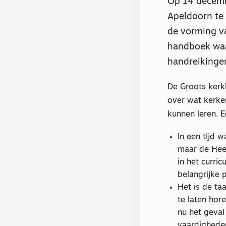
Op 14 decemb
Apeldoorn te 
de vorming va
handboek waa
handreikinge
De Groots kerkh
over wat kerke
kunnen leren. E
In een tijd 
maar de Heer
in het curri
belangrijke p
Het is de ta
te laten hor
nu het geval
vaardighede