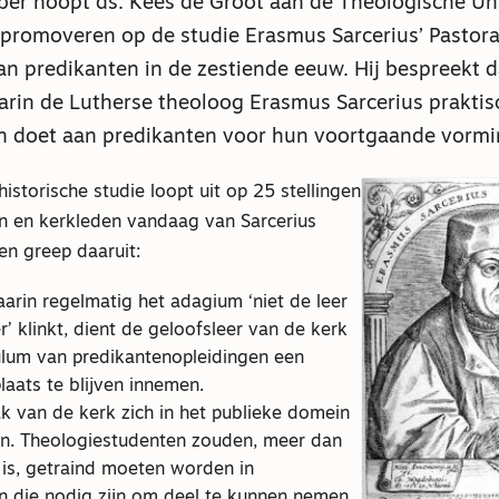
er hoopt ds. Kees de Groot aan de Theologische Uni
promoveren op de studie Erasmus Sarcerius’ Pastora
n predikanten in de zestiende eeuw. Hij bespreekt d
rin de Lutherse theoloog Erasmus Sarcerius praktis
n doet aan predikanten voor hun voortgaande vormi
istorische studie loopt uit op 25 stellingen
n en kerkleden vandaag van Sarcerius
en greep daaruit:
waarin regelmatig het adagium ‘niet de leer
’ klinkt, dient de geloofsleer van de kerk
culum van predikantenopleidingen een
laats te blijven innemen.
ak van de kerk zich in het publieke domein
en. Theologiestudenten zouden, meer dan
 is, getraind moeten worden in
n die nodig zijn om deel te kunnen nemen