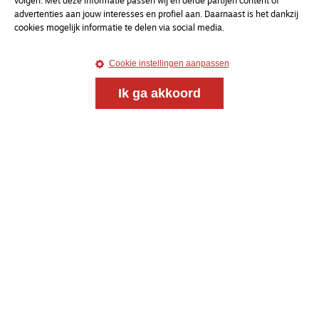
volgen. Met deze informatie passen wij en derde partijen content of
advertenties aan jouw interesses en profiel aan. Daarnaast is het dankzij
cookies mogelijk informatie te delen via social media.
Cookie instellingen aanpassen
Ik ga akkoord
Magazine
Onderweg
Onderweg is een platform voor ontmoeting, vorming
en gesprek voor christenen onderweg, in het bijzonder
voor de Nederlandse Gereformeerde Kerken.