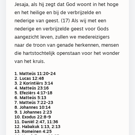
Jesaja, als hij zegt dat God woont in het hoge
en het heilige en bij de verbrijzelde en
nederige van geest. (17) Als wij met een
nederige en verbrijzelde geest voor Gods
aangezicht leven, zullen we medereizigers
naar de troon van genade herkennen, mensen
die hartstochtelijk openstaan voor het wonder
van het kruis.
1. Matteüs 11:20-24
2. Lucas 12:48
3. 2 Korintiërs 3:14
4. Matteüs 23:16
5. Efeziërs 4:17-18
6. Matteüs 5:13
7. Matteüs 7:22-23
8. Johannes 10:14
9. 1 Johannes 2:23
10. Exodus 22:8-9
11. Daniël 2:47, 11:36
12. Habakuk 1:13, 2:13
13. Romeinen 4:25