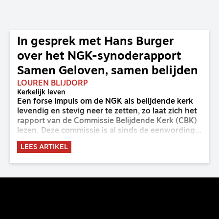
In gesprek met Hans Burger
over het NGK-synoderapport
Samen Geloven, samen belijden
LOUREN BLIJDORP
Kerkelijk leven
Een forse impuls om de NGK als belijdende kerk
levendig en stevig neer te zetten, zo laat zich het
rapport van de Commissie Belijdende Kerk (CBK)
lezen. Deze commissie is al sinds de eenwording
van de GKv en NGK actief en kreeg van de
LEES ARTIKEL
synode van Deventer in 2023 de opdracht om
haar analyse van de staat van het belijden te
voltooien, te adviseren over de binding aan de
belijdenis en bij te dragen aan de verlevendiging
van het belijden. Nu ligt er een rapport voor de
synode van Best met concrete voorstellen tot
verandering. Onderweg sprak uitgebreid met