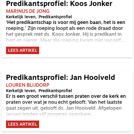
van kerk en samenleving. Ik praat met Kees door over
Predikantsprofiel: Koos Jonker
zijn gedrevenheid als voorzitter en wat het geestelijk
MARINUS DE JONG
verzorger-zijn voor hem heeft betekend.
Kerkelijk leven
Predikantsprofiel
‘Het predikantschap is voor mij geen baan, het is een
roeping.’ Zijn roeping loopt als een rode draad door
het gesprek met ds. Koos Jonker. Hij is predikant in
hart en nieren. Maar die roeping kwam niet vanzelf.
Zijn Zuid-Afrikaanse accent verraadt meteen dat die
LEES ARTIKEL
weg op zijn minst één landsgrens overging. Meer dan
eens ging dat als bij Mozes en Jeremia: tegen zijn
eigen wil. Deze roeping geeft diepe vreugde, soms
veel plezier, maar kost ook wat, zo blijkt.
Predikantsprofiel: Jan Hooiveld
LOUREN BLIJDORP
Kerkelijk leven
Predikantsprofiel
Er is een groot verschil tussen praten over de kerk en
praten over wat je nou echt gelooft. Van het laatste
gaat zegen uit, gelooft ds. Jan Hooiveld. Afgelopen
januari legden vijf jongeren openbare
geloofsbelijdenis af in zijn gemeente. Ze gaven
LEES ARTIKEL
allemaal een getuigenis in de dienst, heel persoonlijk.
Vertellen over Jezus en zien dat Gods echt iets doet,