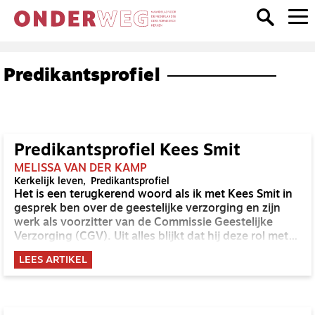
Predikantsprofiel
Predikantsprofiel Kees Smit
MELISSA VAN DER KAMP
Kerkelijk leven
Predikantsprofiel
Het is een terugkerend woord als ik met Kees Smit in
gesprek ben over de geestelijke verzorging en zijn
werk als voorzitter van de Commissie Geestelijke
Verzorging (CGV). Uit alles blijkt dat hij deze rol met
hart en ziel vervult. Niet in de laatste plaats gedreven
LEES ARTIKEL
door zijn eigen ervaringen als geestelijk verzorger bij
Defensie. Kees stelt dat geestelijk verzorgers
waardevolle gesprekspartners kunnen zijn voor
gemeenten, omdat juist zij werken op het grensvlak