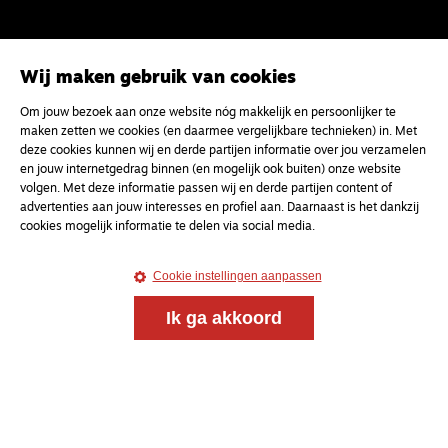
Wij maken gebruik van cookies
Om jouw bezoek aan onze website nóg makkelijk en persoonlijker te
Magazine
Onderweg
maken zetten we cookies (en daarmee vergelijkbare technieken) in. Met
Onderweg is een platform voor ontmoeting, vorming
deze cookies kunnen wij en derde partijen informatie over jou verzamelen
en gesprek voor christenen onderweg, in het bijzonder
en jouw internetgedrag binnen (en mogelijk ook buiten) onze website
voor de Nederlandse Gereformeerde Kerken.
volgen. Met deze informatie passen wij en derde partijen content of
advertenties aan jouw interesses en profiel aan. Daarnaast is het dankzij
cookies mogelijk informatie te delen via social media.
Magazine
Onderweg
Kvk-nummer 33277063
Cookie instellingen aanpassen
NL46 INGB 0117 5827 86
Ik ga akkoord
info@onderwegonline.nl