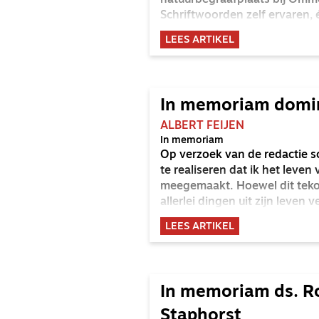
natuurbegraafplaats bij Omm
Schriftwoorden zelf ervaren,
heel korte typering van zijn
LEES ARTIKEL
een in memoriam moet uitgaa
omhoog, mijn hart ligt open 
medemens. Terugkijkend op J
toepassing. Zoals iemand zei 
In memoriam domi
dingen, liet zich ook niet he
weg met God’.
ALBERT FEIJEN
In memoriam
Op verzoek van de redactie sch
te realiseren dat ik het leven
meegemaakt. Hoewel dit teko
allerlei dingen uit zijn leven 
bijvoorbeeld nauwelijks iets v
LEES ARTIKEL
meer een persoonlijk gekleur
gerubriceerd wordt.
In memoriam ds. R
Staphorst