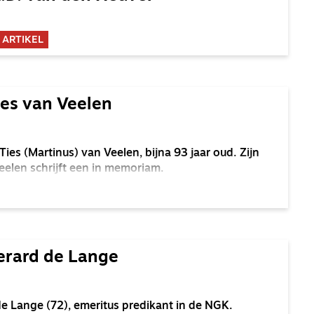
 ARTIKEL
es van Veelen
ies (Martinus) van Veelen, bijna 93 jaar oud. Zijn
Veelen schrijft een in memoriam.
erard de Lange
de Lange (72), emeritus predikant in de NGK.