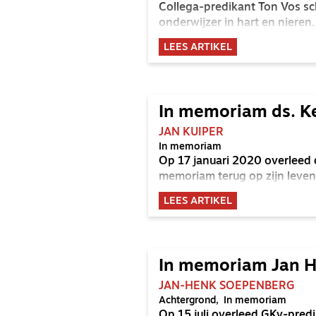
Collega-predikant Ton Vos sc
onderwijzer in hart en nieren.
LEES ARTIKEL
In memoriam ds. K
JAN KUIPER
In memoriam
Op 17 januari 2020 overleed ds
memoriam terug op zijn leven
LEES ARTIKEL
In memoriam Jan 
JAN-HENK SOEPENBERG
Achtergrond
In memoriam
Op 15 juli overleed GKv-pre