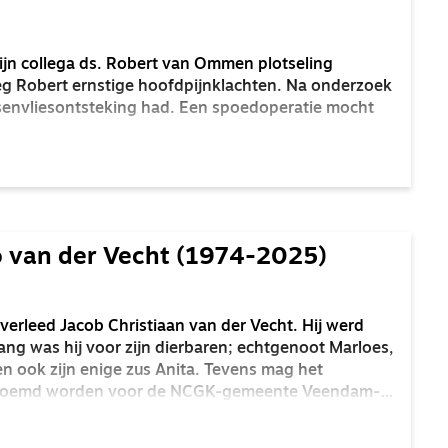
 mijn collega ds. Robert van Ommen plotseling
eg Robert ernstige hoofdpijnklachten. Na onderzoek
ersenvliesontsteking had. Een spoedoperatie mocht
et leven van zijn vrouw Esther en hun dochtertje
, waarvan Esther hoogzwanger is, weggerukt.
 van der Vecht (1974-2025)
verleed Jacob Christiaan van der Vecht. Hij werd
ang was hij voor zijn dierbaren; echtgenoot Marloes,
en ook zijn enige zus Anita. Tevens mag het
enoemd worden voor de NCGK-gemeente Veendam-