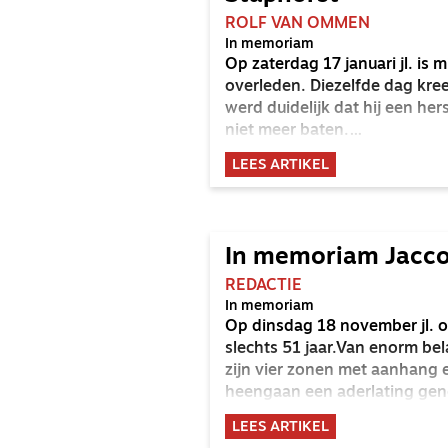
ROLF VAN OMMEN
In memoriam
Op zaterdag 17 januari jl. is
overleden. Diezelfde dag kre
werd duidelijk dat hij een h
niet meer baten.
In één keer werd Robert uit h
LEES ARTIKEL
Lauren en hun zoontje Thijs
In memoriam Jacco
REDACTIE
In memoriam
Op dinsdag 18 november jl. o
slechts 51 jaar.Van enorm bel
zijn vier zonen met aanhang 
heengaan een aderlating g
Wildervank.
LEES ARTIKEL