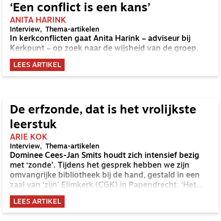
‘Een conflict is een kans’
ANITA HARINK
Interview
Thema-artikelen
In kerkconflicten gaat Anita Harink – adviseur bij
Kerkpunt – op zoek naar de wijsheid van de groep.
LEES ARTIKEL
De erfzonde, dat is het vrolijkste
leerstuk
ARIE KOK
Interview
Thema-artikelen
Dominee Cees-Jan Smits houdt zich intensief bezig
met ‘zonde’. Tijdens het gesprek hebben we zijn
omvangrijke bibliotheek bij de hand, gestald in een
zaal van ‘zijn’ Elimkerk (CGK) in Papendrecht. ‘Het
geeft thuis weer wat ruimte en hier kan ik vaak in alle
LEES ARTIKEL
rust studeren.’