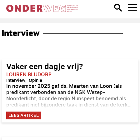
Interview
Vaker een dagje vrij?
LOUREN BLIJDORP
Interview
Opinie
In november 2025 gaf ds. Maarten van Loon (als
predikant verbonden aan de NGK Wezep-
Noorderlicht, door de regio Nunspeet benoemd als
predikant met bijzondere taak in dienst van de kerken
voor verkondiging, vorming en toerusting) een
LEES ARTIKEL
uitgebreid interview aan het Nederlands Dagblad
waarin hij uitlegde waarom hij het werk als
gemeentepredikant neerlegde. Vervolgens
verschenen in het Nederlands Dagblad verschillende