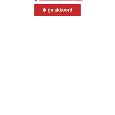
Ik ga akkoord
Magazine
Onderweg
Onderweg is een platform voor ontmoeting, vorming