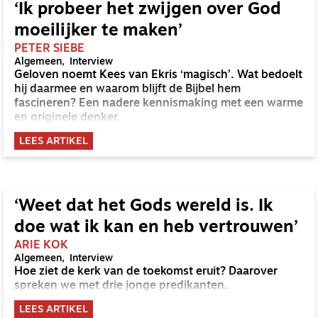
artikelen naar aanleiding van dit interview. Wij
‘Ik probeer het zwijgen over God
hielden een paar vragen over die we aan Maarten
moeilijker te maken’
stelden.
PETER SIEBE
Algemeen
Interview
Geloven noemt Kees van Ekris ‘magisch’. Wat bedoelt
hij daarmee en waarom blijft de Bijbel hem
fascineren? Een nadere kennismaking met een warme
en originele denker.
LEES ARTIKEL
‘Weet dat het Gods wereld is. Ik
doe wat ik kan en heb vertrouwen’
ARIE KOK
Algemeen
Interview
Hoe ziet de kerk van de toekomst eruit? Daarover
spreken we met drie jonge predikanten.
LEES ARTIKEL