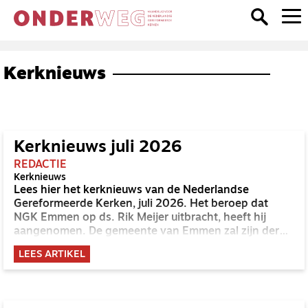
Kerknieuws
Kerknieuws juli 2026
REDACTIE
Kerknieuws
Lees hier het kerknieuws van de Nederlandse
Gereformeerde Kerken, juli 2026. Het beroep dat
NGK Emmen op ds. Rik Meijer uitbracht, heeft hij
aangenomen. De gemeente van Emmen zal zijn derde
gemeente worden. Hij begon zijn werk in 2012 in
LEES ARTIKEL
Alblasserdam, per 1-1-2020 GKv Alblasserdam-Nieuw
Lekkerland; later in dat jaar werd hij predikant in GKv
Hardenberg-Baalderveld-Zuid, sinds 2021 NGK
Hardenberg-Baalderveld.