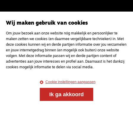
Wij maken gebruik van cookies
Om jouw bezoek aan onze website nóg makkelijk en persoonlijker te
Magazine
Onderweg
maken zetten we cookies (en daarmee vergelijkbare technieken) in. Met
Onderweg is een platform voor ontmoeting, vorming
deze cookies kunnen wij en derde partijen informatie over jou verzamelen
en gesprek voor christenen onderweg, in het bijzonder
en jouw internetgedrag binnen (en mogelijk ook buiten) onze website
voor de Nederlandse Gereformeerde Kerken.
volgen. Met deze informatie passen wij en derde partijen content of
advertenties aan jouw interesses en profiel aan. Daarnaast is het dankzij
cookies mogelijk informatie te delen via social media.
Magazine
Onderweg
Kvk-nummer 33277063
Cookie instellingen aanpassen
NL46 INGB 0117 5827 86
Ik ga akkoord
info@onderwegonline.nl