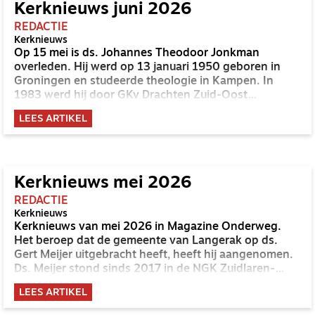
Kerknieuws juni 2026
REDACTIE
Kerknieuws
Op 15 mei is ds. Johannes Theodoor Jonkman
overleden. Hij werd op 13 januari 1950 geboren in
Groningen en studeerde theologie in Kampen. In
1983 werd hij door GKv Drachten Zuid-Oost
uitgezonden als zendingspredikant naar Kalimantan
LEES ARTIKEL
Barat (Indonesië). In 2000 werd hij
gemeentepredikant in NGK Hardenberg-Centrum,
waar hij vanaf 2015 aan verbonden was als
emerituspredikant. De NGK Hardenberg-Centrum telt
ruim 550 leden. Binnenkort verschijnt op
Kerknieuws mei 2026
onderwegonline.nl een in memoriam over ds.
REDACTIE
Jonkman.
Kerknieuws
Kerknieuws van mei 2026 in Magazine Onderweg.
Het beroep dat de gemeente van Langerak op ds.
Gert Meijer uitgebracht heeft, heeft hij aangenomen.
Ds. Meijer stond sinds 2017 in de NGK Zuidlaren-
Kandelaarkerk. De NGK Zwolle-Plantagekerk, een
LEES ARTIKEL
gemeente met ruim 1.000 leden, heeft een beroep
gedaan op ds. Reinier Kramer (46 jaar). Kramer is