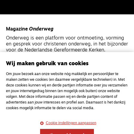
Magazine
Onderweg
Onderweg is een platform voor ontmoeting, vorming
en gesprek voor christenen onderweg, in het bijzonder
voor de Nederlandse Gereformeerde Kerken.
Wij maken gebruik van cookies
Magazine
Onderweg
Om jouw bezoek aan onze website nóg makkelijk en persoonlijker te
Kvk-nummer 33277063
maken zetten we cookies (en daarmee vergelijkbare technieken) in. Met
NL46 INGB 0117 5827 86
deze cookies kunnen wij en derde partijen informatie over jou verzamelen
en jouw internetgedrag binnen (en mogelijk ook buiten) onze website
info@onderwegonline.nl
volgen. Met deze informatie passen wij en derde partijen content of
advertenties aan jouw interesses en profiel aan. Daarnaast is het dankzij
cookies mogelijk informatie te delen via social media.
Cookie instellingen aanpassen