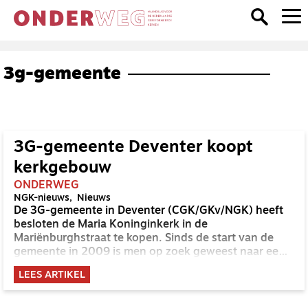
3g-gemeente
3G-gemeente Deventer koopt
kerkgebouw
ONDERWEG
NGK-nieuws
Nieuws
De 3G-gemeente in Deventer (CGK/GKv/NGK) heeft
besloten de Maria Koninginkerk in de
Mariënburghstraat te kopen. Sinds de start van de
gemeente in 2009 is men op zoek geweest naar een
nieuwe, eigen plek om samen te komen.
LEES ARTIKEL