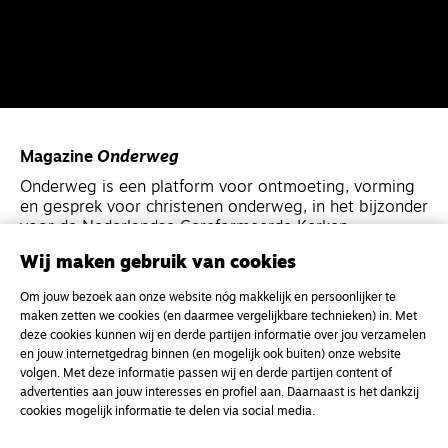
Magazine
Onderweg
Onderweg is een platform voor ontmoeting, vorming
en gesprek voor christenen onderweg, in het bijzonder
voor de Nederlandse Gereformeerde Kerken.
Wij maken gebruik van cookies
Magazine
Onderweg
Om jouw bezoek aan onze website nóg makkelijk en persoonlijker te
Kvk-nummer 33277063
maken zetten we cookies (en daarmee vergelijkbare technieken) in. Met
deze cookies kunnen wij en derde partijen informatie over jou verzamelen
NL46 INGB 0117 5827 86
en jouw internetgedrag binnen (en mogelijk ook buiten) onze website
info@onderwegonline.nl
volgen. Met deze informatie passen wij en derde partijen content of
advertenties aan jouw interesses en profiel aan. Daarnaast is het dankzij
cookies mogelijk informatie te delen via social media.