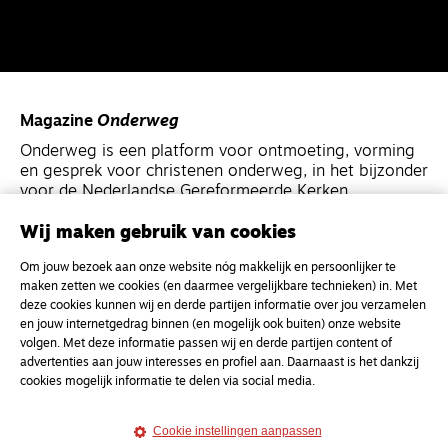
Magazine
Onderweg
Onderweg is een platform voor ontmoeting, vorming
en gesprek voor christenen onderweg, in het bijzonder
voor de Nederlandse Gereformeerde Kerken.
Wij maken gebruik van cookies
Magazine
Onderweg
Om jouw bezoek aan onze website nóg makkelijk en persoonlijker te
Kvk-nummer 33277063
maken zetten we cookies (en daarmee vergelijkbare technieken) in. Met
NL46 INGB 0117 5827 86
deze cookies kunnen wij en derde partijen informatie over jou verzamelen
en jouw internetgedrag binnen (en mogelijk ook buiten) onze website
info@onderwegonline.nl
volgen. Met deze informatie passen wij en derde partijen content of
advertenties aan jouw interesses en profiel aan. Daarnaast is het dankzij
cookies mogelijk informatie te delen via social media.
Cookie instellingen aanpassen