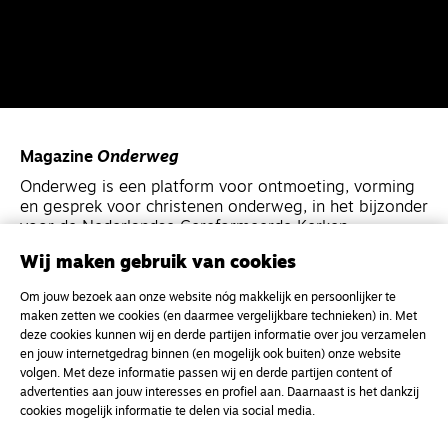
Magazine
Onderweg
Onderweg is een platform voor ontmoeting, vorming
en gesprek voor christenen onderweg, in het bijzonder
voor de Nederlandse Gereformeerde Kerken.
Wij maken gebruik van cookies
Magazine
Onderweg
Om jouw bezoek aan onze website nóg makkelijk en persoonlijker te
Kvk-nummer 33277063
maken zetten we cookies (en daarmee vergelijkbare technieken) in. Met
deze cookies kunnen wij en derde partijen informatie over jou verzamelen
NL46 INGB 0117 5827 86
en jouw internetgedrag binnen (en mogelijk ook buiten) onze website
info@onderwegonline.nl
volgen. Met deze informatie passen wij en derde partijen content of
advertenties aan jouw interesses en profiel aan. Daarnaast is het dankzij
cookies mogelijk informatie te delen via social media.