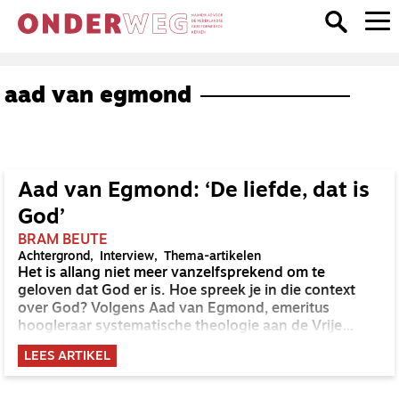
aad van egmond
Aad van Egmond: ‘De liefde, dat is
God’
BRAM BEUTE
Achtergrond
Interview
Thema-artikelen
Het is allang niet meer vanzelfsprekend om te
geloven dat God er is. Hoe spreek je in die context
over God? Volgens Aad van Egmond, emeritus
hoogleraar systematische theologie aan de Vrije
Universiteit, moeten we beginnen bij de liefde. ‘Als er
LEES ARTIKEL
goedheid en liefde is, dan is dat een blijk van Gods
aanwezigheid.’