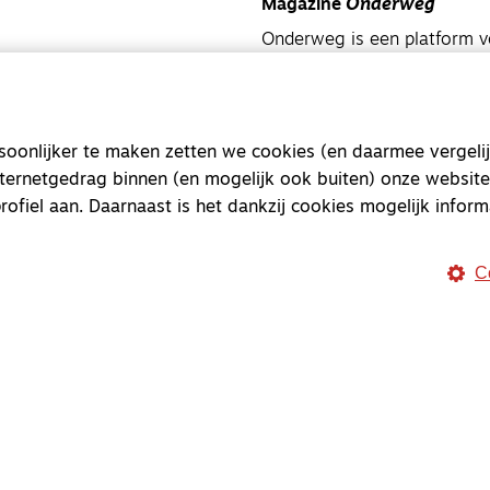
Magazine
Onderweg
Onderweg is een platform v
onderweg, in het bijzonder
Magazine
Onderweg
onlijker te maken zetten we cookies (en daarmee vergelij
Kvk-nummer 33277063
nternetgedrag binnen (en mogelijk ook buiten) onze website
NL46 INGB 0117 5827 86
rofiel aan. Daarnaast is het dankzij cookies mogelijk inform
info@onderwegonline.nl
C