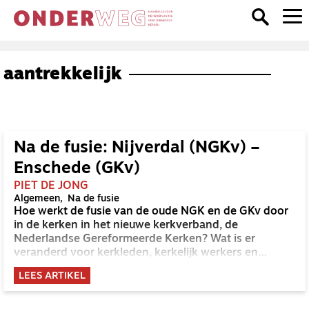
aantrekkelijk
Na de fusie: Nijverdal (NGKv) –
Enschede (GKv)
PIET DE JONG
Algemeen
Na de fusie
Hoe werkt de fusie van de oude NGK en de GKv door
in de kerken in het nieuwe kerkverband, de
Nederlandse Gereformeerde Kerken? Wat is er
veranderd voor kerkleden, kerkelijk werkers en
voorgangers? OnderWeg peilt de stemming in twee
LEES ARTIKEL
verschillende kerken in een regio.