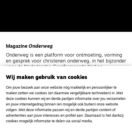
Magazine
Onderweg
Onderweg is een platform voor ontmoeting, vorming
en gesprek voor christenen onderweg, in het bijzonder
voor de Nederlandse Gereformeerde Kerken.
Wij maken gebruik van cookies
Magazine
Onderweg
Om jouw bezoek aan onze website nóg makkelijk en persoonlijker te
Kvk-nummer 33277063
maken zetten we cookies (en daarmee vergelijkbare technieken) in. Met
deze cookies kunnen wij en derde partijen informatie over jou verzamelen
NL46 INGB 0117 5827 86
en jouw internetgedrag binnen (en mogelijk ook buiten) onze website
info@onderwegonline.nl
volgen. Met deze informatie passen wij en derde partijen content of
advertenties aan jouw interesses en profiel aan. Daarnaast is het dankzij
cookies mogelijk informatie te delen via social media.