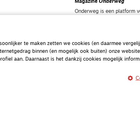
Magazine
Onderweg
Onderweg is een platform v
onderweg, in het bijzonder
Magazine
Onderweg
onlijker te maken zetten we cookies (en daarmee vergelij
Kvk-nummer 33277063
nternetgedrag binnen (en mogelijk ook buiten) onze website
NL46 INGB 0117 5827 86
rofiel aan. Daarnaast is het dankzij cookies mogelijk inform
info@onderwegonline.nl
C