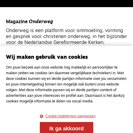
Magazine
Onderweg
Onderweg is een platform voor ontmoeting, vorming
en gesprek voor christenen onderweg, in het bijzonder
voor de Nederlandse Gereformeerde Kerken.
Wij maken gebruik van cookies
Magazine
Onderweg
Kvk-nummer 33277063
Om jouw bezoek aan onze website nóg makkelijk en persoonlijker te
maken zetten we cookies (en daarmee vergelijkbare technieken) in. Met
NL46 INGB 0117 5827 86
deze cookies kunnen wij en derde partijen informatie over jou verzamelen
info@onderwegonline.nl
en jouw internetgedrag binnen (en mogelijk ook buiten) onze website
volgen. Met deze informatie passen wij en derde partijen content of
advertenties aan jouw interesses en profiel aan. Daarnaast is het dankzij
cookies mogelijk informatie te delen via social media.
Cookie instellingen aanpassen
Ik ga akkoord