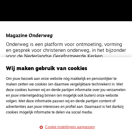
Magazine
Onderweg
Onderweg is een platform voor ontmoeting, vorming
en gesprek voor christenen onderweg, in het bijzonder
voor de Nederlandse Gereformeerde Kerken.
Wij maken gebruik van cookies
Magazine
Onderweg
Om jouw bezoek aan onze website nóg makkelijk en persoonlijker te
Kvk-nummer 33277063
maken zetten we cookies (en daarmee vergelijkbare technieken) in. Met
NL46 INGB 0117 5827 86
deze cookies kunnen wij en derde partijen informatie over jou verzamelen
en jouw internetgedrag binnen (en mogelijk ook buiten) onze website
info@onderwegonline.nl
volgen. Met deze informatie passen wij en derde partijen content of
advertenties aan jouw interesses en profiel aan. Daarnaast is het dankzij
cookies mogelijk informatie te delen via social media.
Cookie instellingen aanpassen