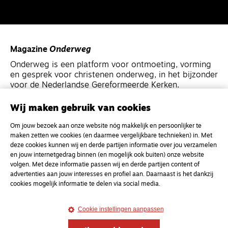
Magazine
Onderweg
Onderweg is een platform voor ontmoeting, vorming
en gesprek voor christenen onderweg, in het bijzonder
voor de Nederlandse Gereformeerde Kerken.
Wij maken gebruik van cookies
Magazine
Onderweg
Om jouw bezoek aan onze website nóg makkelijk en persoonlijker te
Kvk-nummer 33277063
maken zetten we cookies (en daarmee vergelijkbare technieken) in. Met
NL46 INGB 0117 5827 86
deze cookies kunnen wij en derde partijen informatie over jou verzamelen
en jouw internetgedrag binnen (en mogelijk ook buiten) onze website
info@onderwegonline.nl
volgen. Met deze informatie passen wij en derde partijen content of
advertenties aan jouw interesses en profiel aan. Daarnaast is het dankzij
cookies mogelijk informatie te delen via social media.
Cookie instellingen aanpassen