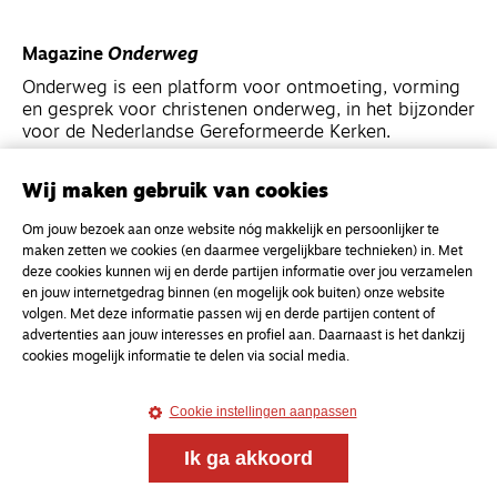
Magazine
Onderweg
Onderweg is een platform voor ontmoeting, vorming
en gesprek voor christenen onderweg, in het bijzonder
voor de Nederlandse Gereformeerde Kerken.
Wij maken gebruik van cookies
Magazine
Onderweg
Kvk-nummer 33277063
Om jouw bezoek aan onze website nóg makkelijk en persoonlijker te
maken zetten we cookies (en daarmee vergelijkbare technieken) in. Met
NL46 INGB 0117 5827 86
deze cookies kunnen wij en derde partijen informatie over jou verzamelen
info@onderwegonline.nl
en jouw internetgedrag binnen (en mogelijk ook buiten) onze website
volgen. Met deze informatie passen wij en derde partijen content of
advertenties aan jouw interesses en profiel aan. Daarnaast is het dankzij
cookies mogelijk informatie te delen via social media.
Cookie instellingen aanpassen
Ik ga akkoord