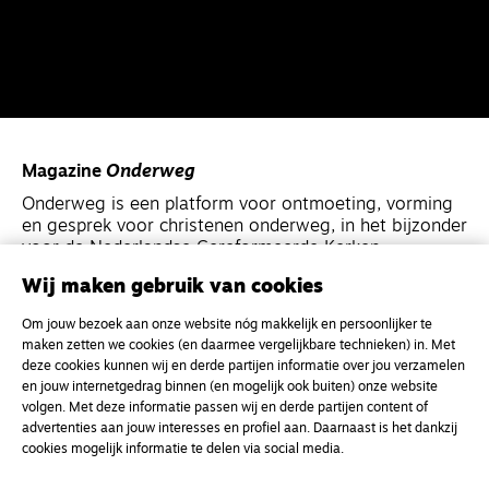
Magazine
Onderweg
Onderweg is een platform voor ontmoeting, vorming
en gesprek voor christenen onderweg, in het bijzonder
voor de Nederlandse Gereformeerde Kerken.
Wij maken gebruik van cookies
Magazine
Onderweg
Om jouw bezoek aan onze website nóg makkelijk en persoonlijker te
Kvk-nummer 33277063
maken zetten we cookies (en daarmee vergelijkbare technieken) in. Met
deze cookies kunnen wij en derde partijen informatie over jou verzamelen
NL46 INGB 0117 5827 86
en jouw internetgedrag binnen (en mogelijk ook buiten) onze website
info@onderwegonline.nl
volgen. Met deze informatie passen wij en derde partijen content of
advertenties aan jouw interesses en profiel aan. Daarnaast is het dankzij
cookies mogelijk informatie te delen via social media.