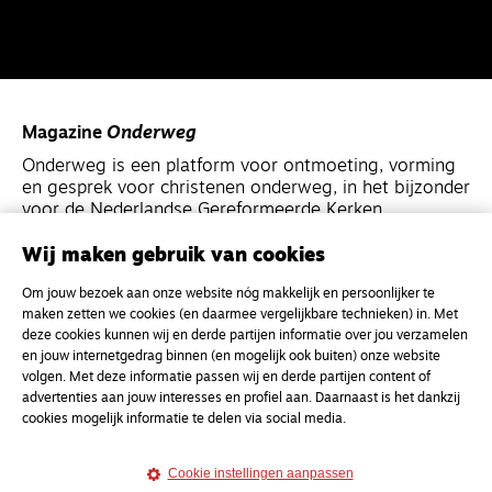
Magazine
Onderweg
Onderweg is een platform voor ontmoeting, vorming
en gesprek voor christenen onderweg, in het bijzonder
voor de Nederlandse Gereformeerde Kerken.
Wij maken gebruik van cookies
Magazine
Onderweg
Om jouw bezoek aan onze website nóg makkelijk en persoonlijker te
Kvk-nummer 33277063
maken zetten we cookies (en daarmee vergelijkbare technieken) in. Met
NL46 INGB 0117 5827 86
deze cookies kunnen wij en derde partijen informatie over jou verzamelen
en jouw internetgedrag binnen (en mogelijk ook buiten) onze website
info@onderwegonline.nl
volgen. Met deze informatie passen wij en derde partijen content of
advertenties aan jouw interesses en profiel aan. Daarnaast is het dankzij
cookies mogelijk informatie te delen via social media.
Cookie instellingen aanpassen