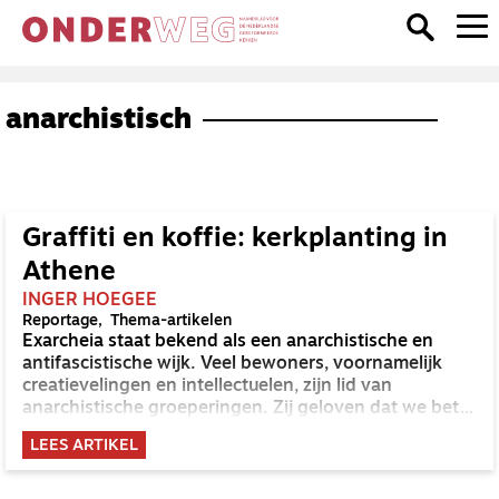
anarchistisch
Graffiti en koffie: kerkplanting in
Athene
INGER HOEGEE
Reportage
Thema-artikelen
Exarcheia staat bekend als een anarchistische en
antifascistische wijk. Veel bewoners, voornamelijk
creatievelingen en intellectuelen, zijn lid van
anarchistische groeperingen. Zij geloven dat we beter
af zijn in een wereld zonder centraal gezag: geen
LEES ARTIKEL
regering, koning of president die bepaalt hoe het
eraan toegaat in een land.