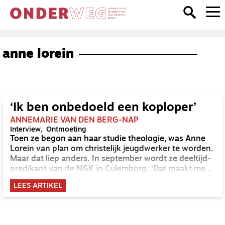
anne lorein
‘Ik ben onbedoeld een koploper’
ANNEMARIE VAN DEN BERG-NAP
Interview
Ontmoeting
Toen ze begon aan haar studie theologie, was Anne
Lorein van plan om christelijk jeugdwerker te worden.
Maar dat liep anders. In september wordt ze deeltijd-
predikant van de NGK in Culemborg. ‘Dat maakt me
onbedoeld een koploper, zoveel vrouwelijke
LEES ARTIKEL
predikanten zijn er nog niet binnen de NGK.’