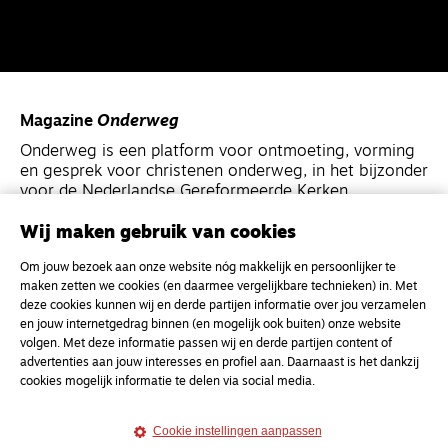
Magazine
Onderweg
Onderweg is een platform voor ontmoeting, vorming
en gesprek voor christenen onderweg, in het bijzonder
voor de Nederlandse Gereformeerde Kerken.
Wij maken gebruik van cookies
Magazine
Onderweg
Om jouw bezoek aan onze website nóg makkelijk en persoonlijker te
Kvk-nummer 33277063
maken zetten we cookies (en daarmee vergelijkbare technieken) in. Met
NL46 INGB 0117 5827 86
deze cookies kunnen wij en derde partijen informatie over jou verzamelen
en jouw internetgedrag binnen (en mogelijk ook buiten) onze website
info@onderwegonline.nl
volgen. Met deze informatie passen wij en derde partijen content of
advertenties aan jouw interesses en profiel aan. Daarnaast is het dankzij
cookies mogelijk informatie te delen via social media.
Cookie instellingen aanpassen