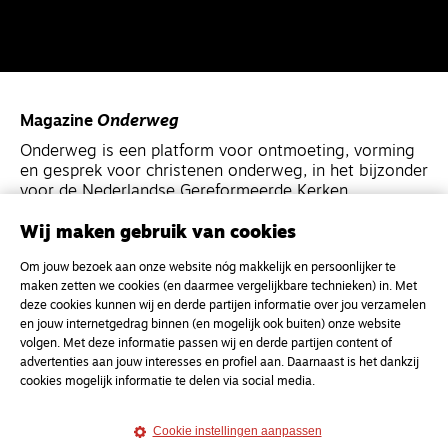
Magazine
Onderweg
Onderweg is een platform voor ontmoeting, vorming
en gesprek voor christenen onderweg, in het bijzonder
voor de Nederlandse Gereformeerde Kerken.
Wij maken gebruik van cookies
Magazine
Onderweg
Om jouw bezoek aan onze website nóg makkelijk en persoonlijker te
Kvk-nummer 33277063
maken zetten we cookies (en daarmee vergelijkbare technieken) in. Met
NL46 INGB 0117 5827 86
deze cookies kunnen wij en derde partijen informatie over jou verzamelen
en jouw internetgedrag binnen (en mogelijk ook buiten) onze website
info@onderwegonline.nl
volgen. Met deze informatie passen wij en derde partijen content of
advertenties aan jouw interesses en profiel aan. Daarnaast is het dankzij
cookies mogelijk informatie te delen via social media.
Cookie instellingen aanpassen