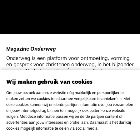
Magazine
Onderweg
Onderweg is een platform voor ontmoeting, vorming
en gesprek voor christenen onderweg, in het bijzonder
voor de Nederlandse Gereformeerde Kerken.
Wij maken gebruik van cookies
Magazine
Onderweg
Om jouw bezoek aan onze website nóg makkelijk en persoonlijker te
Kvk-nummer 33277063
maken zetten we cookies (en daarmee vergelijkbare technieken) in. Met
deze cookies kunnen wij en derde partijen informatie over jou verzamelen
NL46 INGB 0117 5827 86
en jouw internetgedrag binnen (en mogelijk ook buiten) onze website
info@onderwegonline.nl
volgen. Met deze informatie passen wij en derde partijen content of
advertenties aan jouw interesses en profiel aan. Daarnaast is het dankzij
cookies mogelijk informatie te delen via social media.