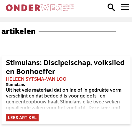
artikelen
Stimulans: Discipelschap, volkslied
en Bonhoeffer
HELEEN SYTSMA-VAN LOO
Stimulans
Uit het vele materiaal dat online of in gedrukte vorm
verschijnt en dat bedoeld is voor geloofs- en
gemeenteopbouw haalt Stimulans elke twee weken
opvallende zaken voor het voetlicht. Deze keer onder
andere een pleidooi om het Wilhelmus niet meer te
LEES ARTIKEL
zingen in de kerk en toerustingsmateriaal voor pas
verkozen ambtsdragers.