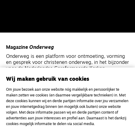
Magazine
Onderweg
Onderweg is een platform voor ontmoeting, vorming
en gesprek voor christenen onderweg, in het bijzonder
voor de Nederlandse Gereformeerde Kerken.
Wij maken gebruik van cookies
Magazine
Onderweg
Om jouw bezoek aan onze website nóg makkelijk en persoonlijker te
Kvk-nummer 33277063
maken zetten we cookies (en daarmee vergelijkbare technieken) in. Met
deze cookies kunnen wij en derde partijen informatie over jou verzamelen
NL46 INGB 0117 5827 86
en jouw internetgedrag binnen (en mogelijk ook buiten) onze website
info@onderwegonline.nl
volgen. Met deze informatie passen wij en derde partijen content of
advertenties aan jouw interesses en profiel aan. Daarnaast is het dankzij
cookies mogelijk informatie te delen via social media.