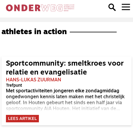
athletes in action
Sportcommunity: smeltkroes voor
relatie en evangelisatie
HANS-LUKAS ZUURMAN
Trefpunt
Met sportactiviteiten jongeren elke zondagmiddag
ongedwongen kennis laten maken met het christelijk
geloof. In Houten gebeurt het sinds een half jaar via
sportcommunity AiA Houten. Het initiatief van de
Houtense kerkgemeenschappen Het Kruispunt (GKv)
LEES ARTIKEL
en De Lichtboog (NGK) mag zich in een groeiende
populariteit verheugen.