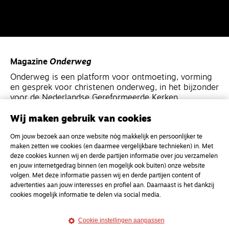
Magazine
Onderweg
Onderweg is een platform voor ontmoeting, vorming
en gesprek voor christenen onderweg, in het bijzonder
voor de Nederlandse Gereformeerde Kerken.
Wij maken gebruik van cookies
Magazine
Onderweg
Om jouw bezoek aan onze website nóg makkelijk en persoonlijker te
Kvk-nummer 33277063
maken zetten we cookies (en daarmee vergelijkbare technieken) in. Met
NL46 INGB 0117 5827 86
deze cookies kunnen wij en derde partijen informatie over jou verzamelen
en jouw internetgedrag binnen (en mogelijk ook buiten) onze website
info@onderwegonline.nl
volgen. Met deze informatie passen wij en derde partijen content of
advertenties aan jouw interesses en profiel aan. Daarnaast is het dankzij
cookies mogelijk informatie te delen via social media.
Cookie instellingen aanpassen