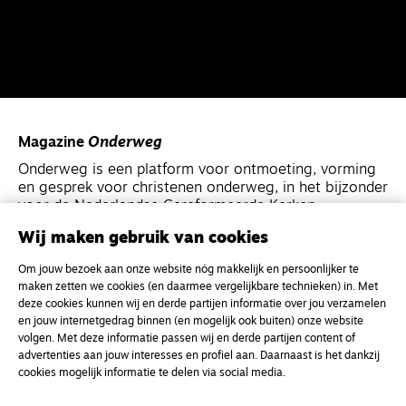
Magazine
Onderweg
Onderweg is een platform voor ontmoeting, vorming
en gesprek voor christenen onderweg, in het bijzonder
voor de Nederlandse Gereformeerde Kerken.
Wij maken gebruik van cookies
Magazine
Onderweg
Om jouw bezoek aan onze website nóg makkelijk en persoonlijker te
Kvk-nummer 33277063
maken zetten we cookies (en daarmee vergelijkbare technieken) in. Met
deze cookies kunnen wij en derde partijen informatie over jou verzamelen
NL46 INGB 0117 5827 86
en jouw internetgedrag binnen (en mogelijk ook buiten) onze website
info@onderwegonline.nl
volgen. Met deze informatie passen wij en derde partijen content of
advertenties aan jouw interesses en profiel aan. Daarnaast is het dankzij
cookies mogelijk informatie te delen via social media.